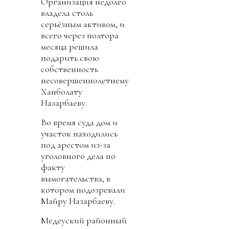
Организация недолго
владела столь
серьёзным активом, и
всего через полтора
месяца решила
подарить свою
собственность
несовершеннолетнему
Ханболату
Назарбаеву.
Во время суда дом и
участок находились
под арестом из-за
уголовного дела по
факту
вымогательства, в
котором подозревали
Майру Назарбаеву.
Медеуский районный