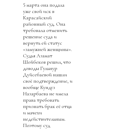
5 марта она подала
уже свой иск в
Карасайский
районный суд. Она
требовала отменить
решение суда и
вернуть ей статус
«замужней женщины».
Судья Азамат
Шойбеков решил, что
доводы Гульнур
Дуйсебаевой нашли
своё подтверждение, и
вообще Кундуз
Назарбаева не имела
права требовать
признать брак её отца
и мачехи
недействительным.
Поэтому суд