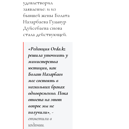
удовлетворил
заявление: и из
бывшей жены Болата
Назарбаева Гульнур
Дуйсебаева снова
стала действующей.
«Редакция Orda.kz
решила уточнить у
министерства
юстиции, как
Болат Назарбаев
мог состоять в
нескольких браках
одновременно. Пока
ответа на этот
вопрос мы не
получили»
, -
отметили в
издании.