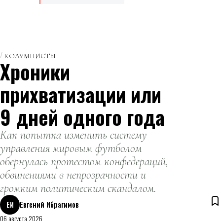
КОЛУМНИСТЫ
Хроники
прихватизации или
9 дней одного года
Как попытка изменить систему
управления мировым футболом
обернулась протестом конфедераций,
обвинениями в непрозрачности и
громким политическим скандалом.
ЕИ
Евгений Ибрагимов
06 августа 2026