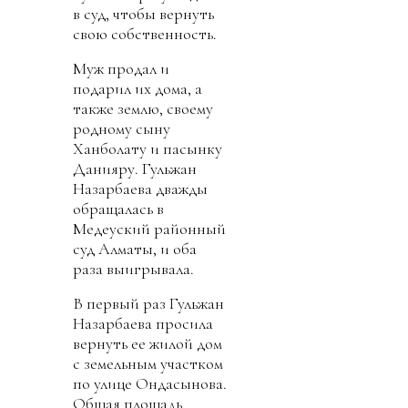
в суд, чтобы вернуть
свою собственность.
Муж продал и
подарил их дома, а
также землю, своему
родному сыну
Ханболату и пасынку
Данияру. Гульжан
Назарбаева дважды
обращалась в
Медеуский районный
суд Алматы, и оба
раза выигрывала.
В первый раз Гульжан
Назарбаева просила
вернуть ее жилой дом
с земельным участком
по улице Ондасынова.
Общая площадь