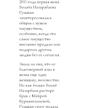
2011 года первая жена
Болата Назарабаева
Гульжан
заинтересовалась
общим с мужем
имуществом,
особенно, когда это
самое имущество
внезапно продали или
подарили другим
людям без её согласия.
Знала ли она, что ее
благоверный взял в
жены еще одну
женщину, неизвестно.
Но как только Болат
Назарбаев расторг
брак с Майрой
Курмангалиевой,
Гульжан сразу подала