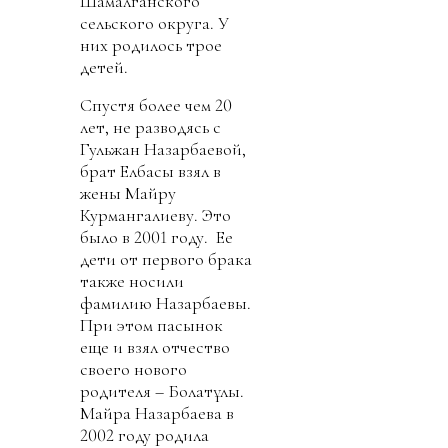
Шамалганского
сельского округа. У
них родилось трое
детей.
Спустя более чем 20
лет, не разводясь с
Гульжан Назарбаевой,
брат Елбасы взял в
жены Майру
Курмангалиеву. Это
было в 2001 году. Ее
дети от первого брака
также носили
фамилию Назарбаевы.
При этом пасынок
еще и взял отчество
своего нового
родителя – Болатұлы.
Майра Назарбаева в
2002 году родила