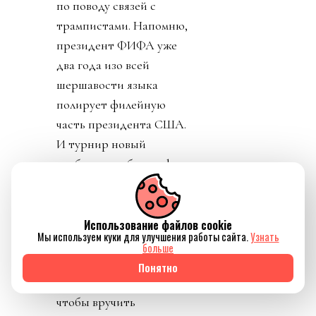
по поводу связей с
трампистами. Напомню,
президент ФИФА уже
два года изо всей
шершавости языка
полирует филейную
часть президента США.
И турнир новый
изобрел, и кубок в офис
привез, и за украденную
лидером мира у
футболиста Челси
Использование файлов cookie
Мы используем куки для улучшения работы сайта.
Узнать
золотую медаль не стал
больше
говорить. И даже
Понятно
изобрел премию мира,
чтобы вручить