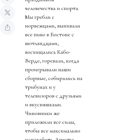
человечества и спорта.
Мы гребли с
норвежцами, выпивали
все пиво в Бостоне с
шотландцами,
восхищались Кабо-
Верде, горевали, когда
проигрывали наши
сборные, собирались на
трибунах и у
телевизоров с друзьями
и вкусняшками.
Чиновники же
приложили все силы,
чтобы все максимально
испохабить. Аресты