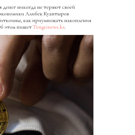
 денег никогда не теряют своей
 экономики Алибек Куантыров
 биткоины, как приумножать накопления
Об этом пишет
Tengrinews.kz
.