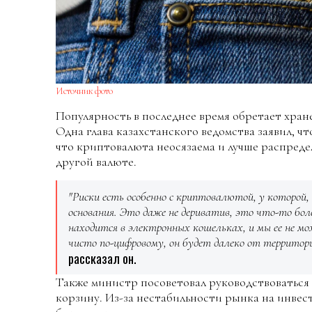
Источник фото
Популярность в последнее время обретает хран
Одна глава казахстанского ведомства заявил, чт
что криптовалюта неосязаема и лучше распредел
другой валюте.
"Риски есть особенно с криптовалютой, у которой,
основания. Это даже не дериватив, это что-то бол
находится в электронных кошельках, и мы ее не 
чисто по-цифровому, он будет далеко от территор
рассказал он.
Также министр посоветовал руководствоваться п
корзину. Из-за нестабильности рынка на инвес