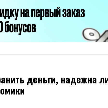
ранить деньги, надежна л
номики