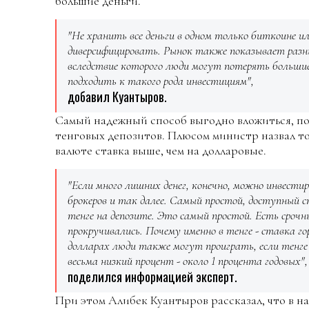
большие деньги.
"Не хранить все деньги в одном только биткоине
диверсифицировать. Рынок также показывает разны
вследствие которого люди могут потерять большие 
подходить к такого рода инвестициям",
добавил Куантыров.
Самый надежный способ выгодно вложиться, по
тенговых депозитов. Плюсом министр назвал то
валюте ставка выше, чем на долларовые.
"Если много лишних денег, конечно, можно инвестир
брокеров и так далее. Самый простой, доступный сп
тенге на депозите. Это самый простой. Есть срочн
прокручивались. Почему именно в тенге - ставка го
долларах люди также могут проиграть, если тенге 
весьма низкий процент - около 1 процента годовых",
поделился информацией эксперт.
При этом Алибек Куантыров рассказал, что в н