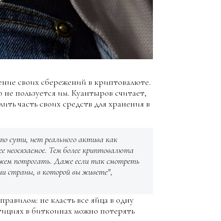
ение своих сбережений в криптовалюте.
о не пользуется им. Куантыров считает,
ить часть своих средств для хранения в
 по сути, нет реального актива как
ее неосязаемое. Тем более криптовалюта
можем потрогать. Даже если так смотреть
ии страны, в которой вы живете",
равилом: не класть все яйца в одну
тициях в биткоинах можно потерять