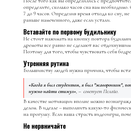
После того как вы определились с предпочтит
определите, сколько часов сна вам необходимо.
7 до 9 часов. Определив время отхода ко сну, не
раньше намеченного, даже если устали.
Вставайте по первому будильнику
Не стоит нажимать на кнопку повтора будильн
дремоты все равно не сделают вас отдохнувши
Поэтому для того, чтобы чувствовать себя бодре
Утренняя рутина
Большинству людей нужна причина, чтобы вста
«Когда я был студентом, я был "жаворонком", 
нужно найти стимул»
, – советует Пелайо.
В качестве мотивации вполне можно вознаграж
делом. В идеале – выполнить какую-то физичес
на прогулку. Если ваша страсть видеоигры, поч
Не нервничайте