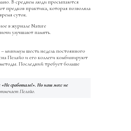
ально. В среднем люди просыпаются
 от предков практика, которая позволяла
время суток.
ное в журнале Nature
 ночи улучшают память.
 – минимум шесть недель постоянного
сна Пелайо и его коллеги комбинируют
 методы. Последний требует больше
«Не сработало!». Но наш мозг не
отмечает Пелайо.