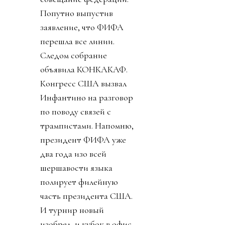
Попутно выпустив
заявление, что ФИФА
перешла все линии.
Следом собрание
объявила КОНКАКАФ.
Конгресс США вызвал
Инфантино на разговор
по поводу связей с
трампистами. Напомню,
президент ФИФА уже
два года изо всей
шершавости языка
полирует филейную
часть президента США.
И турнир новый
изобрел, и кубок в офис