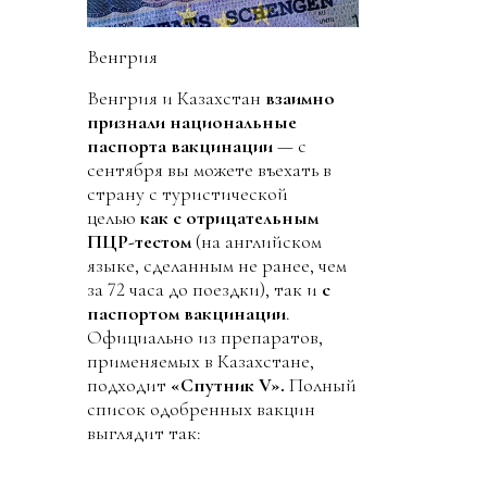
Венгрия
Венгрия и Казахстан
взаимно
признали национальные
паспорта вакцинации
— с
сентября вы можете въехать в
страну с туристической
целью
как с отрицательным
ПЦР-тестом
(на английском
языке, сделанным не ранее, чем
за 72 часа до поездки), так и
с
паспортом вакцинации
.
Официально из препаратов,
применяемых в Казахстане,
подходит
«Спутник V».
Полный
список одобренных вакцин
выглядит так: