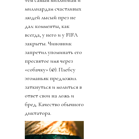
тем самым миллионам и
миллиардам счастливых
людей лысый през не
дал: комменты, как
всегда, у него и у FIFA
закрыты. Чиновник
запретил упоминать его
пресвятое имя через
«собачку» (@). Плебсу
эгоманьяк предложил
заткнуться и молиться в
ответ свои на ложь и
бред. Качество обычного
диктатора.