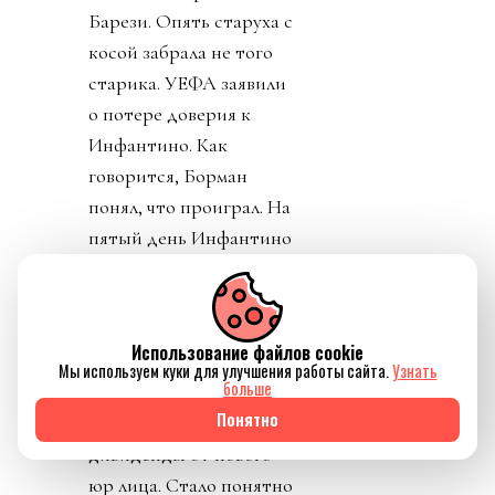
Барези. Опять старуха с
косой забрала не того
старика. УЕФА заявили
о потере доверия к
Инфантино. Как
говорится, Борман
понял, что проиграл. На
пятый день Инфантино
заявил, что план
отменяется. Пресса
узнала, что Джанни себе
Использование файлов cookie
уже выторговал
Мы используем куки для улучшения работы сайта.
Узнать
больше
зарплату в 30 миллионов
Понятно
долларов в год, и
дивиденды от нового
юр лица. Стало понятно