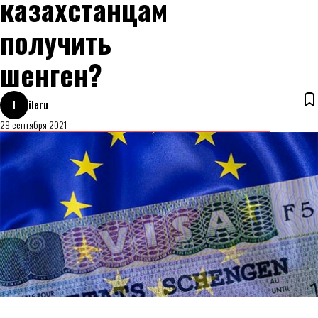
казахстанцам
получить
шенген?
I
ileru
29 сентября 2021