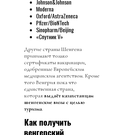
Johnson&Johnson
Moderna
Oxford/AstraZeneca
Pfizer/BioNTech
Sinopharm/Beijing
«Спутник V»
Другие страны Шенгена
принимают только
сертификаты вакцинации,
одобренные Европейским
медицинским агентством. Кроме
того Венгрия пока что
единственная страна,
которая
выдаёт казахстанцам
шенгенские визы с целью
туризма
.
Как получить
венгерский