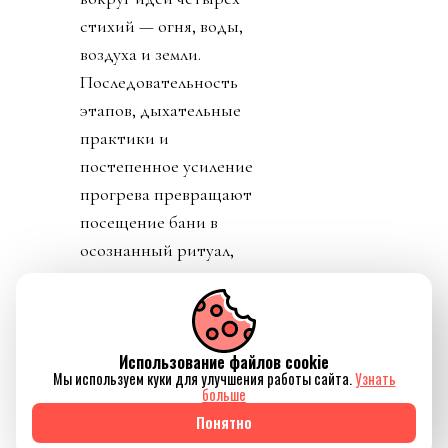
стихий — огня, воды,
воздуха и земли.
Последовательность
этапов, дыхательные
практики и
постепенное усиление
прогрева превращают
посещение бани в
осознанный ритуал,
который помогает не
только восстановить
силы, но и ненадолго
Использование файлов cookie
отключиться от
Мы используем куки для улучшения работы сайта.
Узнать
привычного ритма
больше
жизни.
Понятно