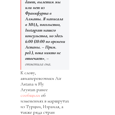
дают, вылетим мы
или нет из
Франкфурта в
Алматы. Я написала
в МИД, посольство,
Instagram нашего
консульства, но здесь
6:00 (10:00 по времени
Астаны. – Прим.
ред.), пока никто не
отвечает»
, –
отметила она.
К слову,
авиаперевозчики Air
Astana и Fly
Arystan ранее
сообщили
об
изменениях в маршрутах
из Турции, Израиля, а
также ряда стран