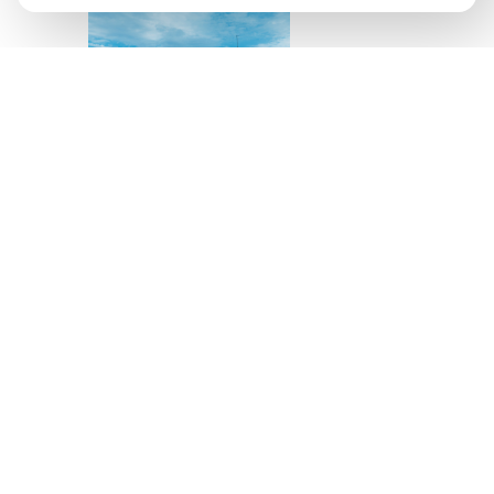
Источник изображения
AQBOZAT
Сегодня баня всё
меньше ассоциируется
исключительно с
традицией или
способом провести
выходной. Она
становится частью
культуры осознанного
отдыха, где одинаково
важны здоровье,