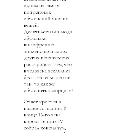
одним из самых
популярных
объяснений многих
вещей.
Десятилетиями люди
объясняли
шизофрению,
эпилепсию и ворох
других психических
расстройств тем, что
в человека вселились
бесы. Но если это не
так, то как же
объяснить экзорцизм?
Ответ кроется в
нашем сознании. В
конце 16-го века
король Генрих IV
собрал консилиум,