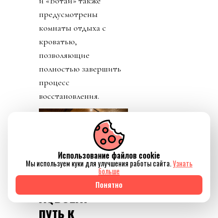
и «Ботай» также
предусмотрены
комнаты отдыха с
кроватью,
позволяющие
полностью завершить
процесс
восстановления.
Использование файлов cookie
Мы используем куки для улучшения работы сайта.
Узнать
больше
Источник изображения
AQBOZAT
Понятно
AQBOZAT —
путь к