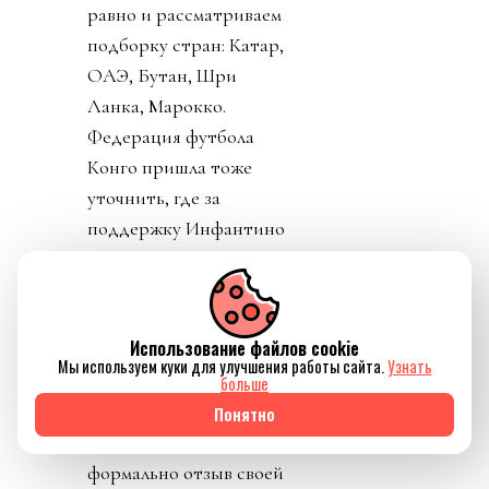
равно и рассматриваем
подборку стран: Катар,
ОАЭ, Бутан, Шри
Ланка, Марокко.
Федерация футбола
Конго пришла тоже
уточнить, где за
поддержку Инфантино
им выдадут их взятку и
поблагодарить лично
товарища Инфантино за
Использование файлов cookie
развитие конголезского
Мы используем куки для улучшения работы сайта.
Узнать
футбола. Английская и
больше
Валлийская ассоциации
Понятно
футбола закрепили
формально отзыв своей