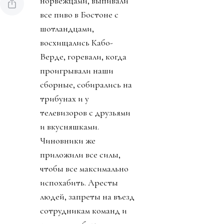
норвежцами, выпивали
все пиво в Бостоне с
шотландцами,
восхищались Кабо-
Верде, горевали, когда
проигрывали наши
сборные, собирались на
трибунах и у
телевизоров с друзьями
и вкусняшками.
Чиновники же
приложили все силы,
чтобы все максимально
испохабить. Аресты
людей, запреты на въезд
сотрудникам команд и