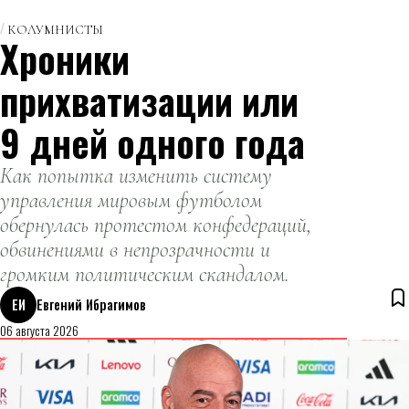
КОЛУМНИСТЫ
Хроники
прихватизации или
9 дней одного года
Как попытка изменить систему
управления мировым футболом
обернулась протестом конфедераций,
обвинениями в непрозрачности и
громким политическим скандалом.
ЕИ
Евгений Ибрагимов
06 августа 2026