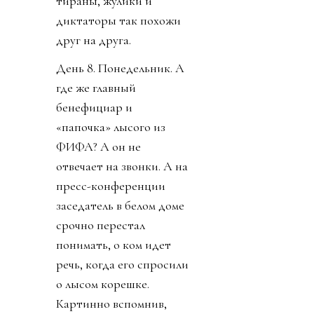
тираны, жулики и
диктаторы так похожи
друг на друга.
День 8. Понедельник. А
где же главный
бенефициар и
«папочка» лысого из
ФИФА? А он не
отвечает на звонки. А на
пресс-конференции
заседатель в белом доме
срочно перестал
понимать, о ком идет
речь, когда его спросили
о лысом корешке.
Картинно вспомнив,