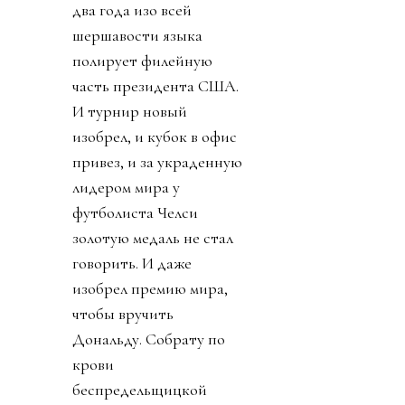
два года изо всей
шершавости языка
полирует филейную
часть президента США.
И турнир новый
изобрел, и кубок в офис
привез, и за украденную
лидером мира у
футболиста Челси
золотую медаль не стал
говорить. И даже
изобрел премию мира,
чтобы вручить
Дональду. Собрату по
крови
беспредельщицкой