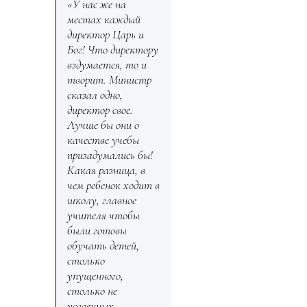
«У нас же на
местах каждый
директор Царь и
Бог! Что директору
вздумается, то и
творит. Министр
сказал одно,
директор свое.
Лучше бы они о
качестве учебы
призадумались бы!
Какая разница, в
чем ребенок ходит в
школу, главное
учителя чтобы
были готовы
обучать детей,
столько
упущенного,
столько не
усвоенных