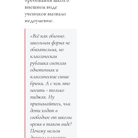
требования школ о
внешнем виде
учеников вызвало
недоумение.
«Всё как обычно:
школьная форма не
обязательна, но
классическая
рубашка светлая
однотонная и
классические синие
брюки. А с чем это
носить - только
пиджак. Ну
признавайтесь, чьи
дети ходят в
свободное от школы
время в таком виде?
Почему нельзя
джинсы классику