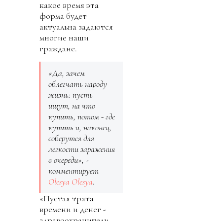
какое время эта
форма будет
актуальна задаются
многие наши
граждане.
«Да, зачем
облегчать народу
жизнь: пусть
ищут, на что
купить, потом - где
купить и, наконец,
соберутся для
легкости заражения
в очереди», -
комментирует
Olesya Olesya
.
«Пустая трата
времени и денег -
здравоохранители