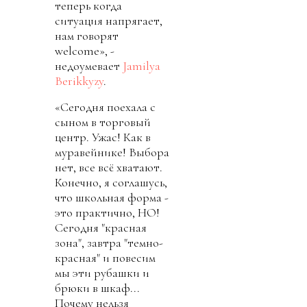
теперь когда
ситуация напрягает,
нам говорят
welcome», -
недоумевает
Jamilya
Berikkyzy
.
«Сегодня поехала с
сыном в торговый
центр. Ужас! Как в
муравейнике! Выбора
нет, все всё хватают.
Конечно, я соглашусь,
что школьная форма -
это практично, НО!
Сегодня "красная
зона", завтра "темно-
красная" и повесим
мы эти рубашки и
брюки в шкаф...
Почему нельзя