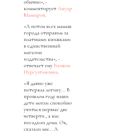
обычно», -
комментирует
Ануар
Мамыров
.
«А потом всех мамаш
города отправим за
платными книжками
в единственный
магазин
издательства», -
отвечает ему
Балжик
Нурсултановна
.
«Я давно уже
потеряла логику... В
прошлом году наши
дети могли спокойно
учиться первые две
четверти , а нас
посадили дома. Ок,
сказали мы... А