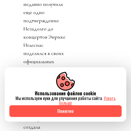
недавно получила
еще одно
подтверждение.
Незадолго до
концертов Энрике
Иглесиас
поделился в своих
официальных
социальных сетях
видео
алматинской
Использование файлов cookie
художницы и
Мы используем куки для улучшения работы сайта.
Узнать
блогера Асель
больше
Сабыржанкызы. В
Понятно
своем ролике она
создала