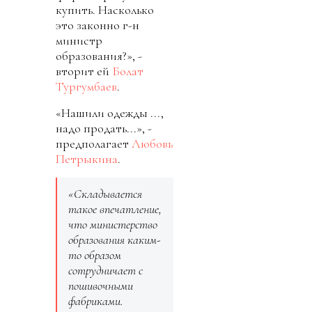
купить. Насколько
это законно г-н
министр
образования?», -
вторит ей
Болат
Тургумбаев
.
«Нашили одежды ...,
надо продать...», -
предполагает
Любовь
Петрыкина
.
«Складывается
такое впечатление,
что министерство
образования каким-
то образом
сотрудничает с
пошивочными
фабриками.