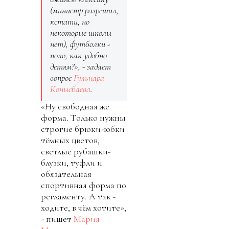
(министр разрешил,
кстати, но
некоторые школы
нет), футболки -
поло, как удобно
детям?», - задает
вопрос
Гульнара
Конысбаева
.
«Ну свободная же
форма. Только нужны
строгие брюки-юбки
тёмных цветов,
светлые рубашки-
блузки, туфли и
обязательная
спортивная форма по
регламенту. А так -
ходите, в чём хотите»,
- пишет
Мария