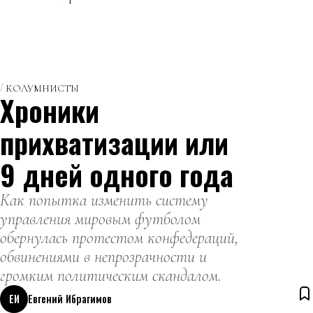
КОЛУМНИСТЫ
Хроники
прихватизации или
9 дней одного года
Как попытка изменить систему
управления мировым футболом
обернулась протестом конфедераций,
обвинениями в непрозрачности и
громким политическим скандалом.
ЕИ
Евгений Ибрагимов