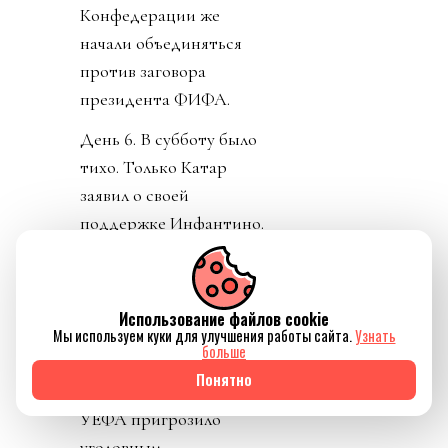
Конфедерации же
начали объединяться
против заговора
президента ФИФА.
День 6. В субботу было
тихо. Только Катар
заявил о своей
поддержке Инфантино.
Напомню, шеф ФИФА и
чемпионат у них провел,
и на их джете летал по
Использование файлов cookie
всему свету, и лично
Мы используем куки для улучшения работы сайта.
Узнать
больше
регулярно летал делать
Понятно
«ку» правителям Катара.
УЕФА пригрозило
уголовным