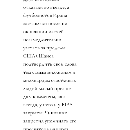
отказали во въезде, а
футболистов Ирана
заставляли после по
окончании матчей
незамедлительно
улетать за пределы
США). Шанса
подтвердить свои слова
тем самым миллионам и
миллиардам счастливых
людей лысый през не
дал: комменты, как
всегда, у него и у FIFA
закрыты. Чиновник
запретил упоминать его
пресвятое имя через