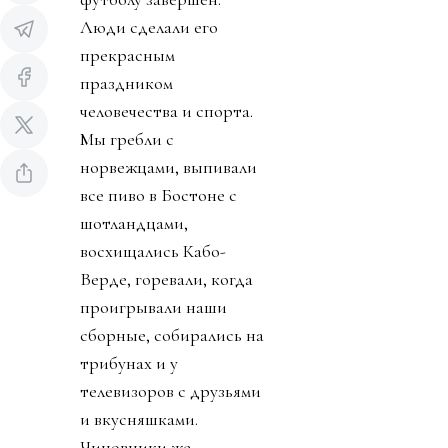
Люди сделали его
прекрасным
праздником
человечества и спорта.
Мы гребли с
норвежцами, выпивали
все пиво в Бостоне с
шотландцами,
восхищались Кабо-
Верде, горевали, когда
проигрывали наши
сборные, собирались на
трибунах и у
телевизоров с друзьями
и вкусняшками.
Чиновники же