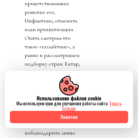
приветствовавших
решение его,
Инфантино, отменить
план прихватизации.
Опять смотрим что
такое «газлайтинг», а
равно и рассматриваем
подборку стран: Катар,
ОАЭ, Бутан, Шри
Ланка, Марокко.
Федерация футбола
Использование файлов cookie
Конго пришла тоже
Мы используем куки для улучшения работы сайта.
Узнать
уточнить, где за
больше
поддержку Инфантино
Понятно
им выдадут их взятку и
поблагодарить лично