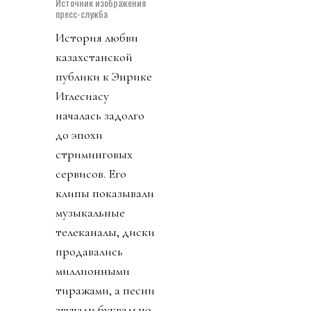
Источник изображения
пресс-служба
История любви
казахстанской
публики к Энрике
Иглесиасу
началась задолго
до эпохи
стриминговых
сервисов. Его
клипы показывали
музыкальные
телеканалы, диски
продавались
миллионными
тиражами, а песни
звучали буквально