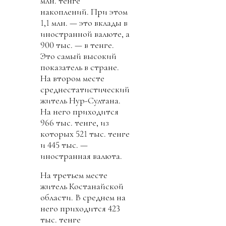
млн. тенге
накоплений. При этом
1,1 млн. — это вклады в
иностранной валюте, а
900 тыс. — в тенге.
Это самый высокий
показатель в стране.
На втором месте
среднестатистический
житель Нур-Султана.
На него приходится
966 тыс. тенге, из
которых 521 тыс. тенге
и 445 тыс. —
иностранная валюта.
На третьем месте
житель Костанайской
области. В среднем на
него приходится 423
тыс. тенге