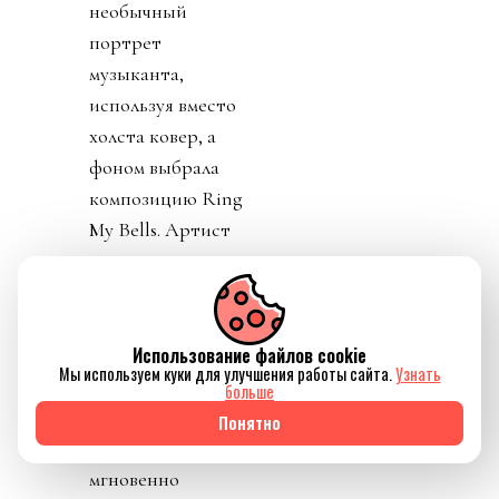
необычный
портрет
музыканта,
используя вместо
холста ковер, а
фоном выбрала
композицию Ring
My Bells. Артист
поделился этим
видео с подписью
See you soon
Kazakhstan
Использование файлов cookie
Мы используем куки для улучшения работы сайта.
Узнать
(«Скоро увидимся,
больше
Казахстан»), и эта
Понятно
простая фраза
мгновенно