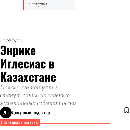
эксперты.
НОВОСТИ
Энрике
Иглесиас в
Казахстане
Почему его концерты
станут одним из главных
музыкальных событий осени
Др
Дежурный редактор
10 августа 2026
Партнёрский материал