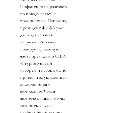
Инфантино на разговор
по поводу связей с
трампистами. Напомню,
президент ФИФА уже
два года изо всей
шершавости языка
полирует филейную
часть президента США.
И турнир новый
изобрел, и кубок в офис
привез, и за украденную
лидером мира у
футболиста Челси
золотую медаль не стал
говорить. И даже
изобрел премию мира,