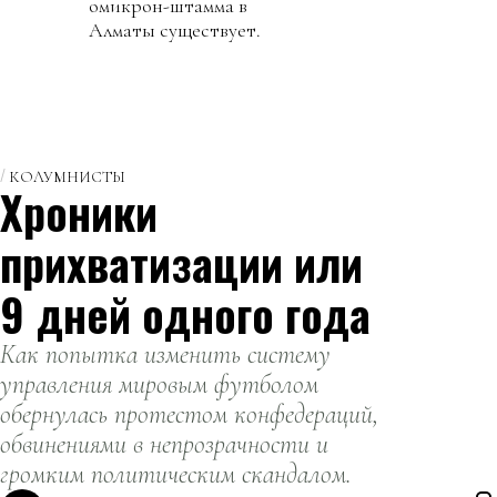
омикрон-штамма в
Алматы существует.
КОЛУМНИСТЫ
Хроники
прихватизации или
9 дней одного года
Как попытка изменить систему
управления мировым футболом
обернулась протестом конфедераций,
обвинениями в непрозрачности и
громким политическим скандалом.