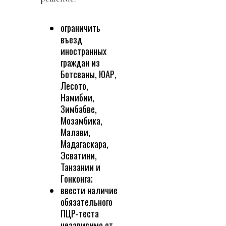
ограничить
въезд
иностранных
граждан из
Ботсваны, ЮАР,
Лесото,
Намибии,
Зимбабве,
Мозамбика,
Малави,
Мадагаскара,
Эсватини,
Танзании и
Гонконга;
ввести наличие
обязательного
ПЦР-теста
независимо от