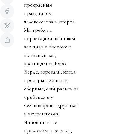
прекрасным
праздником
человечества и спорта.
Мы гребли с
норвежцами, выпивали
все пиво в Бостоне с
шотландцами,
восхищались Кабо-
Верде, горевали, когда
проигрывали наши
сборные, собирались на
трибунах и у
телевизоров с друзьями
и вкусняшками.
Чиновники же
приложили все силы,