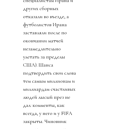
специалистам Ирана и
других сборных
отказали во въезде, а
футболистов Ирана
заставляли после по
окончании матчей
незамедлительно
улетать за пределы
США). Шанса
подтвердить свои слова
тем самым миллионам и
миллиардам счастливых
людей лысый през не
дал: комменты, как
всегда, у него и у FIFA
закрыты. Чиновник