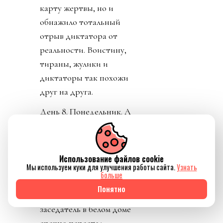
карту жертвы, но и
обнажило тотальный
отрыв диктатора от
реальности. Воистину,
тираны, жулики и
диктаторы так похожи
друг на друга.
День 8. Понедельник. А
где же главный
бенефициар и
«папочка» лысого из
Использование файлов cookie
ФИФА? А он не
Мы используем куки для улучшения работы сайта.
Узнать
больше
отвечает на звонки. А на
Понятно
пресс-конференции
заседатель в белом доме
срочно перестал