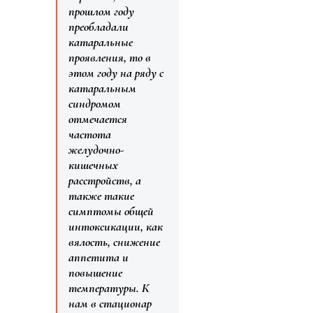
прошлом году
преобладали
катаральные
проявления, то в
этом году на ряду с
катаральным
синдромом
отмечается
частота
желудочно-
кишечных
расстройств, а
также такие
симптомы общей
интоксикации, как
вялость, снижение
аппетита и
повышение
температуры. К
нам в стационар