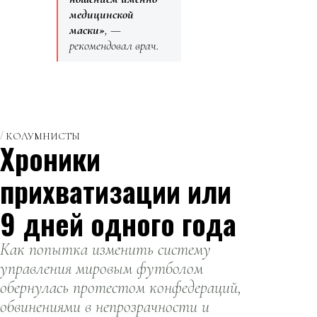
медицинской
маски»
, —
рекомендовал врач.
КОЛУМНИСТЫ
Хроники
прихватизации или
9 дней одного года
Как попытка изменить систему
управления мировым футболом
обернулась протестом конфедераций,
обвинениями в непрозрачности и