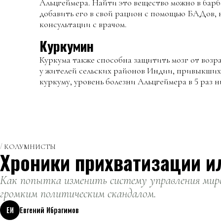
Альцгеймера. Найти это вещество можно в барб
добавить его в свой рацион с помощью БАДов, н
консультации с врачом.
Куркумин
Куркума также способна защитить мозг от воз
у жителей сельских районов Индии, привыкших 
куркуму, уровень болезни Альцгеймера в 5 раз н
КОЛУМНИСТЫ
Хроники прихватизации и
Как попытка изменить систему управления миро
громким политическим скандалом.
ЕИ
Евгений Ибрагимов