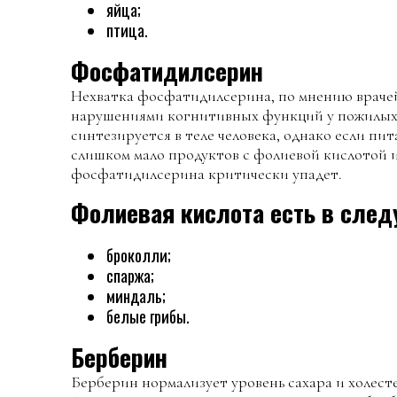
яйца;
птица.
Фосфатидилсерин
Нехватка фосфатидилсерина, по мнению врачей,
нарушениями когнитивных функций у пожилых
синтезируется в теле человека, однако если пи
слишком мало продуктов с фолиевой кислотой и
фосфатидилсерина критически упадет.
Фолиевая кислота есть в след
броколли;
спаржа;
миндаль;
белые грибы.
Берберин
Берберин нормализует уровень сахара и холест