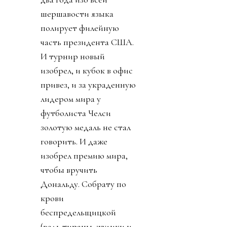
шершавости языка
полирует филейную
часть президента США.
И турнир новый
изобрел, и кубок в офис
привез, и за украденную
лидером мира у
футболиста Челси
золотую медаль не стал
говорить. И даже
изобрел премию мира,
чтобы вручить
Дональду. Собрату по
крови
беспредельщицкой
(ведь тираны, жулики и