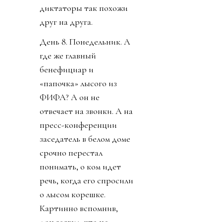
диктаторы так похожи
друг на друга.
День 8. Понедельник. А
где же главный
бенефициар и
«папочка» лысого из
ФИФА? А он не
отвечает на звонки. А на
пресс-конференции
заседатель в белом доме
срочно перестал
понимать, о ком идет
речь, когда его спросили
о лысом корешке.
Картинно вспомнив,