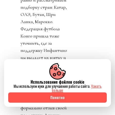
равно и рассматриваем
подборку стран: Катар,
ОАЭ, Бутан, Шри
Ланка, Марокко.
Федерация футбола
Конго пришла тоже
уточнить, где за
поддержку Инфантино
им выдадут их взятку и
поблагодарить лично
товарища Инфантино за
развитие конголезского
Использование файлов cookie
Мы используем куки для улучшения работы сайта.
Узнать
футбола. Английская и
больше
Валлийская ассоциации
Понятно
футбола закрепили
формально отзыв своей