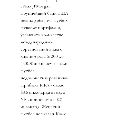
стоял JPMorgan.
Крупнейший банк США
решил добавить футбол
к своему портфолио,
увеличить количество
международных
соревнований в два с
лишним раза (с 200 до
450). Финансисты сочли
футбол
недомонетизированным.
Прибыль FIFA - около
$3.6 миллиарда в год, а
NFL приносит аж $21
миллиард. Женский
футбол не указан. Кому