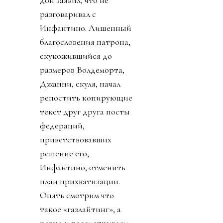
дон заявил, что не
разговаривал с
Инфантино. Лишенный
благословения патрона,
скукожившийся до
размеров Волдеморта,
Джанни, скуля, начал
репостить копирующие
текст друг друга посты
федераций,
приветствовавших
решение его,
Инфантино, отменить
план прихватизации.
Опять смотрим что
такое «газлайтинг», а