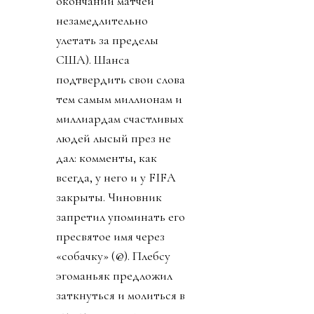
окончании матчей
незамедлительно
улетать за пределы
США). Шанса
подтвердить свои слова
тем самым миллионам и
миллиардам счастливых
людей лысый през не
дал: комменты, как
всегда, у него и у FIFA
закрыты. Чиновник
запретил упоминать его
пресвятое имя через
«собачку» (@). Плебсу
эгоманьяк предложил
заткнуться и молиться в