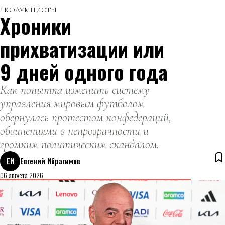
КОЛУМНИСТЫ
Хроники
прихватизации или
9 дней одного года
Как попытка изменить систему
управления мировым футболом
обернулась протестом конфедераций,
обвинениями в непрозрачности и
громким политическим скандалом.
ЕИ
Евгений Ибрагимов
06 августа 2026