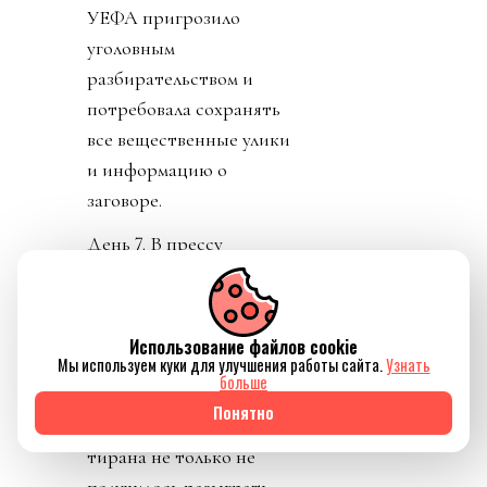
УЕФА пригрозило
уголовным
разбирательством и
потребовала сохранять
все вещественные улики
и информацию о
заговоре.
День 7. В прессу
вбросили рассказы о
том, как Инфантино
буллили в детстве.
Использование файлов cookie
Мы используем куки для улучшения работы сайта.
Узнать
Публика восприняла как
больше
должно. «Жаль тебя.
Понятно
Теперь проваливай». У
тирана не только не