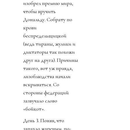
изобрел премию мира,
чтобы вручить
Дональду. Собрату по
крови
беспредельщицкой
(ведь тираны, жулики и
диктаторы так похожи
друг на друга). Причины
такого, вот уж правда,
лизоблюдства начали
вскрываться. Со
стороны федераций
зазвучало слово
«бойкот».
День 3. Поняв, что
запахло жареным, по-