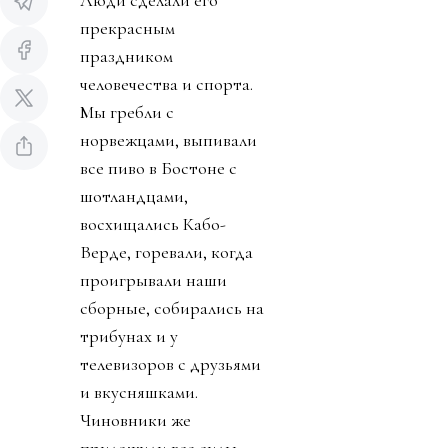
Люди сделали его
прекрасным
праздником
человечества и спорта.
Мы гребли с
норвежцами, выпивали
все пиво в Бостоне с
шотландцами,
восхищались Кабо-
Верде, горевали, когда
проигрывали наши
сборные, собирались на
трибунах и у
телевизоров с друзьями
и вкусняшками.
Чиновники же