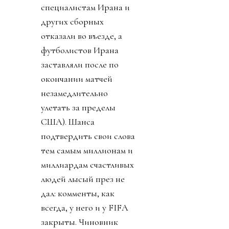
специалистам Ирана и
других сборных
отказали во въезде, а
футболистов Ирана
заставляли после по
окончании матчей
незамедлительно
улетать за пределы
США). Шанса
подтвердить свои слова
тем самым миллионам и
миллиардам счастливых
людей лысый през не
дал: комменты, как
всегда, у него и у FIFA
закрыты. Чиновник