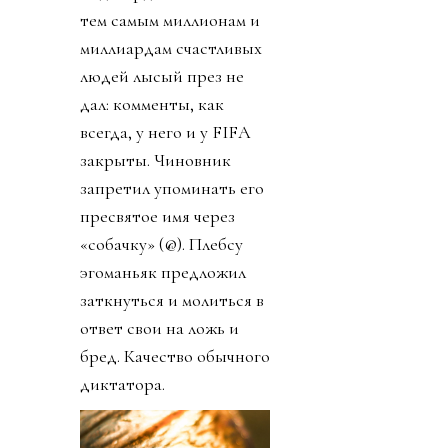
тем самым миллионам и
миллиардам счастливых
людей лысый през не
дал: комменты, как
всегда, у него и у FIFA
закрыты. Чиновник
запретил упоминать его
пресвятое имя через
«собачку» (@). Плебсу
эгоманьяк предложил
заткнуться и молиться в
ответ свои на ложь и
бред. Качество обычного
диктатора.