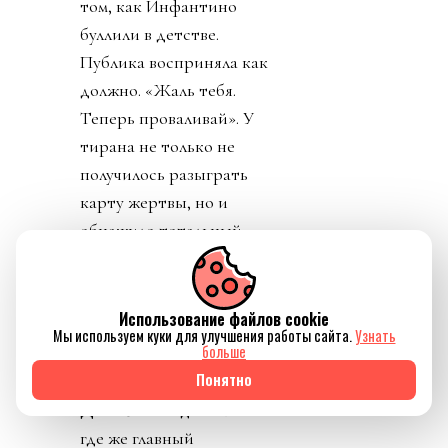
том, как Инфантино
буллили в детстве.
Публика восприняла как
должно. «Жаль тебя.
Теперь проваливай». У
тирана не только не
получилось разыграть
карту жертвы, но и
обнажило тотальный
отрыв диктатора от
реальности. Воистину,
тираны, жулики и
Использование файлов cookie
Мы используем куки для улучшения работы сайта.
Узнать
диктаторы так похожи
больше
друг на друга.
Понятно
День 8. Понедельник. А
где же главный