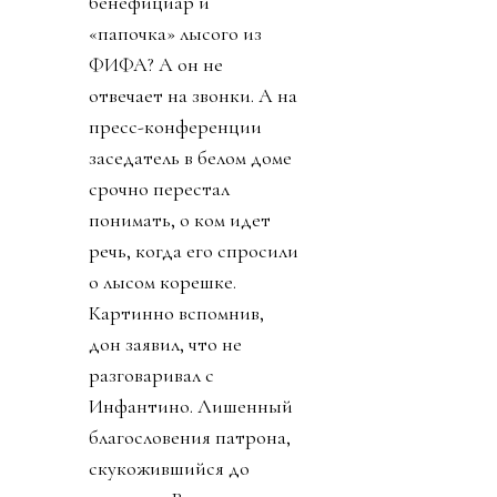
бенефициар и
«папочка» лысого из
ФИФА? А он не
отвечает на звонки. А на
пресс-конференции
заседатель в белом доме
срочно перестал
понимать, о ком идет
речь, когда его спросили
о лысом корешке.
Картинно вспомнив,
дон заявил, что не
разговаривал с
Инфантино. Лишенный
благословения патрона,
скукожившийся до