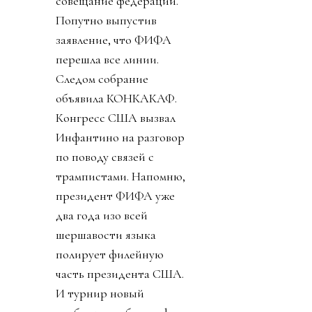
совещание федераций.
Попутно выпустив
заявление, что ФИФА
перешла все линии.
Следом собрание
объявила КОНКАКАФ.
Конгресс США вызвал
Инфантино на разговор
по поводу связей с
трампистами. Напомню,
президент ФИФА уже
два года изо всей
шершавости языка
полирует филейную
часть президента США.
И турнир новый