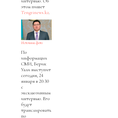
интервью. Об
этом пишет
Tengrinews.kz
.
Источник фото
По
информации
СМИ, Берик
Уали выступит
сегодня, 24
января в 20:30
с
эксклюзивным
интервью. Его
будут
транслировать
по