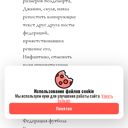
размеров Волдеморта,
Джанни, скуля, начал
репостить копирующие
текст друг друга посты
федераций,
приветствовавших
решение его,
Инфантино, отменить
план прихватизации.
Опять смотрим что
такое «газлайтинг», а
равно и рассматриваем
Использование файлов cookie
Мы используем куки для улучшения работы сайта.
Узнать
подборку стран: Катар,
больше
ОАЭ, Бутан, Шри
Понятно
Ланка, Марокко.
Федерация футбола