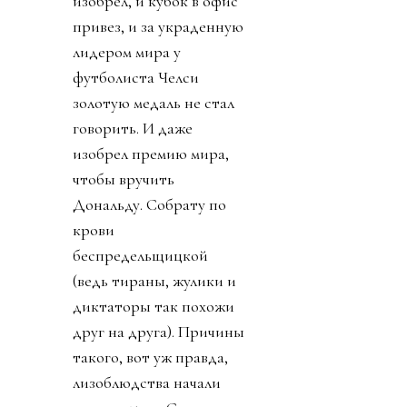
изобрел, и кубок в офис
привез, и за украденную
лидером мира у
футболиста Челси
золотую медаль не стал
говорить. И даже
изобрел премию мира,
чтобы вручить
Дональду. Собрату по
крови
беспредельщицкой
(ведь тираны, жулики и
диктаторы так похожи
друг на друга). Причины
такого, вот уж правда,
лизоблюдства начали