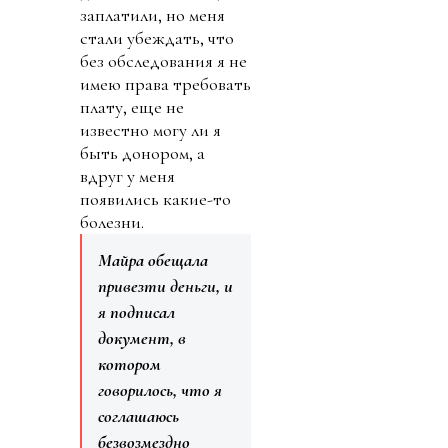
заплатили, но меня
стали убеждать, что
без обследования я не
имею права требовать
плату, еще не
известно могу ли я
быть донором, а
вдруг у меня
появились какие-то
болезни.
Майра обещала
привезти деньги, и
я подписал
документ, в
котором
говорилось, что я
соглашаюсь
безвозмездно