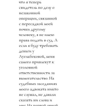
что я теперь
свидетель по делу о
незаконной
операции, связанной
с пересадкой моей
почки другому
человеку, я не имею
права подать в суд. А
если я буду требовать
деньги у
Ауельбековой, меня
самого привлекут к
уголовной
ответственности за
вымогательство. На
судебных заседаниях
моего адвоката никто
не слушал, не давали
сказать ни слова и
мне. На первой очной