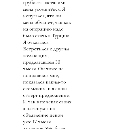
грубость заставили
меня усомниться. Я
испугался, что он
меня обманет, так как
на операцию надо
было ехать в Турцию.
Я отказался.
Встретился с другим
желающим,
предлагавшем 30
тысяч. Он тоже не
понравился мне,
показался каким-то
скользким, и я снова
отверг предложение.
И так в поисках своих
я наткнулся на
объявление ценой
уже 17 тысяч
долларов. Это была