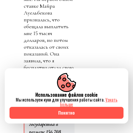
ставке Майра
Ауельбекова
призналась, что
обещала выплатить
мне 15 тысяч
долларов, но потом
отказалась от своих
показаний. Она
заявила, что я
бесплатно отдал свою
почку ее дочери.
В итоге она
отделалась
Использование файлов cookie
Мы используем куки для улучшения работы сайта.
Узнать
условным
больше
приговором и
Понятно
штрафом в пользу
государства в
размере 156 708