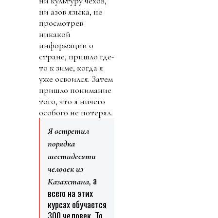
ни культуру чехов,
ни азов языка, не
просмотрев
никакой
информации о
стране, пришло где-
то к зиме, когда я
уже освоился. Затем
пришло понимание
того, что я ничего
особого не потерял.
Я встретил
порядка
шестидесяти
человек из
а
Казахстана,
всего на этих
курсах обучается
300 человек. То