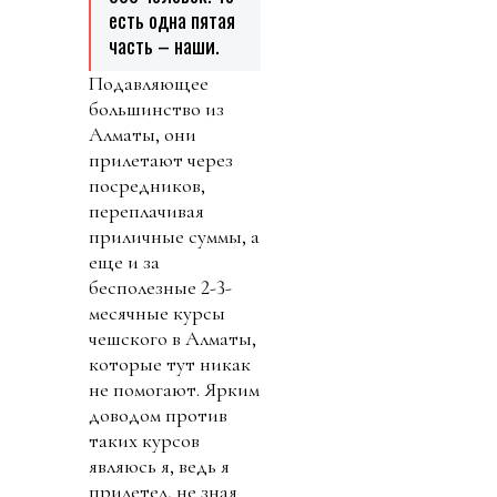
есть одна пятая
часть – наши.
Подавляющее
большинство из
Алматы, они
прилетают через
посредников,
переплачивая
приличные суммы, а
еще и за
бесполезные 2-3-
месячные курсы
чешского в Алматы,
которые тут никак
не помогают. Ярким
доводом против
таких курсов
являюсь я, ведь я
прилетел, не зная