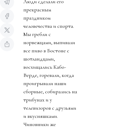
Люди сделали его
прекрасным
праздником
человечества и спорта.
Мы гребли с
норвежцами, выпивали
все пиво в Бостоне с
шотландцами,
восхищались Кабо-
Верде, горевали, когда
проигрывали наши
сборные, собирались на
трибунах и у
телевизоров с друзьями
и вкусняшками.
Чиновники же