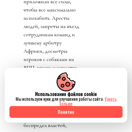
приложили все силы,
чтобы все максимально
испохабить. Аресты
людей, запреты на въезд
сотрудникам команд и
лучшему арбитру
Африки, досмотры
игроков с собаками на
ВПП, кражи имущества
игроков,
дискриминация
сборной Ирана,
Использование файлов cookie
Мы используем куки для улучшения работы сайта.
Узнать
возмутительные
больше
нарушения правил
Понятно
футбола (Балогун),
беспредел властей,