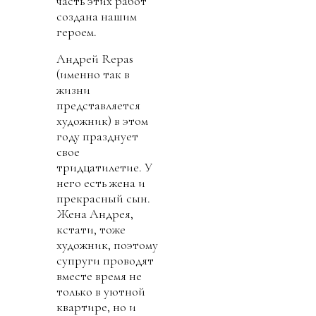
часть этих работ
создана нашим
героем.
Андрей Repas
(именно так в
жизни
представляется
художник) в этом
году празднует
свое
тридцатилетие. У
него есть жена и
прекрасный сын.
Жена Андрея,
кстати, тоже
художник, поэтому
супруги проводят
вместе время не
только в уютной
квартире, но и