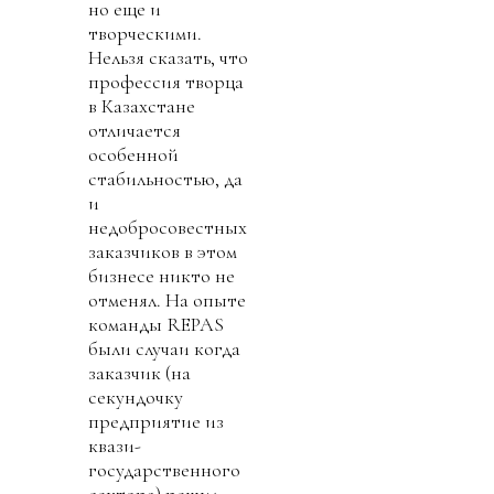
но еще и
творческими.
Нельзя сказать, что
профессия творца
в Казахстане
отличается
особенной
стабильностью, да
и
недобросовестных
заказчиков в этом
бизнесе никто не
отменял. На опыте
команды REPAS
были случаи когда
заказчик (на
секундочку
предприятие из
квази-
государственного
сектора) решил