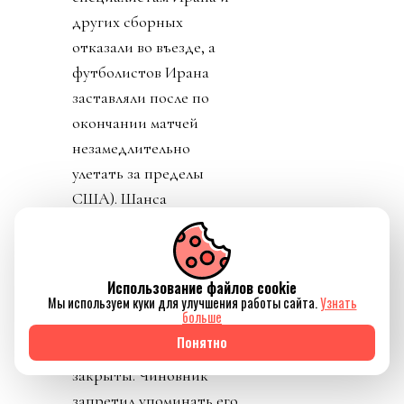
других сборных
отказали во въезде, а
футболистов Ирана
заставляли после по
окончании матчей
незамедлительно
улетать за пределы
США). Шанса
подтвердить свои слова
тем самым миллионам и
миллиардам счастливых
Использование файлов cookie
людей лысый през не
Мы используем куки для улучшения работы сайта.
Узнать
больше
дал: комменты, как
Понятно
всегда, у него и у FIFA
закрыты. Чиновник
запретил упоминать его