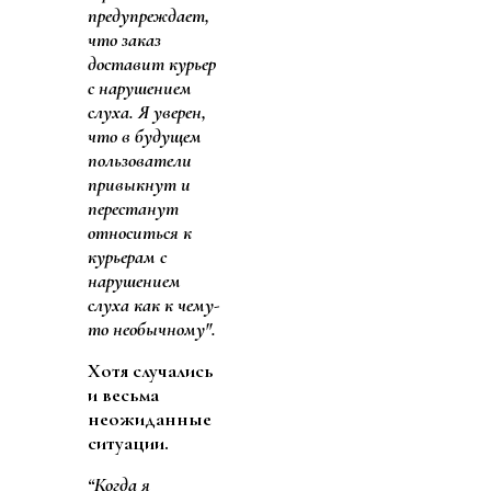
предупреждает,
что заказ
доставит курьер
с нарушением
слуха. Я уверен,
что в будущем
пользователи
привыкнут и
перестанут
относиться к
курьерам с
нарушением
слуха как к чему-
то необычному".
Хотя случались
и весьма
неожиданные
ситуации.
“Когда я