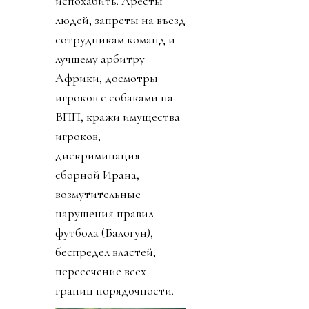
испохабить. Аресты
людей, запреты на въезд
сотрудникам команд и
лучшему арбитру
Африки, досмотры
игроков с собаками на
ВПП, кражи имущества
игроков,
дискриминация
сборной Ирана,
возмутительные
нарушения правил
футбола (Балогун),
беспредел властей,
пересечение всех
границ порядочности.