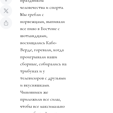
праздником
человечества и спорта.
Мы гребли с
норвежцами, выпивали
все пиво в Бостоне с
шотландцами,
восхищались Кабо-
Верде, горевали, когда
проигрывали наши
сборные, собирались на
трибунах и у
телевизоров с друзьями
и вкусняшками.
Чиновники же
приложили все силы,
чтобы все максимально