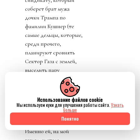
соберет брат мужа
дочки Трампа по
фамилии Кушнер (те
самые дельцы, которые,
среди прочего,
планируют сровнять
Сектор Газа с землей,
выселить пару
миллионов с родины и
открыть там отели).
Ордынцы 90х
Использование файлов cookie
прекрасно помнят
Мы используем куки для улучшения работы сайта.
Узнать
больше
термин
Понятно
«прихватизация».
Именно ей, на мой
взгляд, и стала