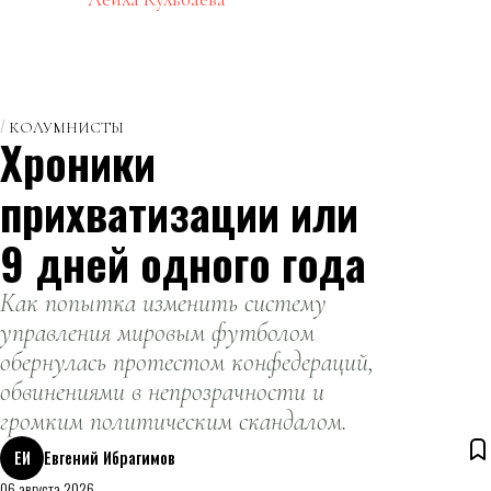
КОЛУМНИСТЫ
Хроники
прихватизации или
9 дней одного года
Как попытка изменить систему
управления мировым футболом
обернулась протестом конфедераций,
обвинениями в непрозрачности и
громким политическим скандалом.
ЕИ
Евгений Ибрагимов
06 августа 2026