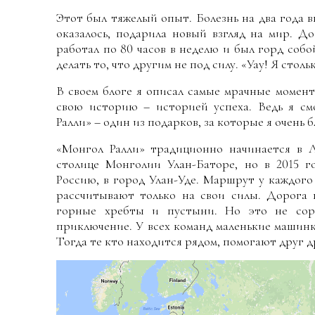
Этот был тяжелый опыт. Болезнь на два года 
оказалось, подарила новый взгляд на мир. До
работал по 80 часов в неделю и был горд собой.
делать то, что другим не под силу. «Уау! Я столь
В своем блоге я описал самые мрачные момент
свою историю – историей успеха. Ведь я см
Ралли» – один из подарков, за которые я очень б
«Монгол Ралли» традиционно начинается в Л
столице Монголии Улан-Баторе, но в 2015 
Россию, в город Улан-Уде. Маршрут у каждого
рассчитывают только на свои силы. Дорога 
горные хребты и пустыни. Но это не соре
приключение. У всех команд маленькие машинки
Тогда те кто находится рядом, помогают друг д