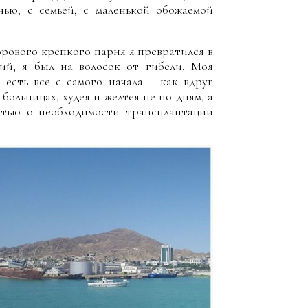
ью, с семьей, с маленькой обожаемой
орового крепкого парня я превратился в
ций, я был на волосок от гибели. Моя
м есть все с самого начала – как вдруг
больницах, худея и желтея не по дням, а
стью о необходимости трансплантации