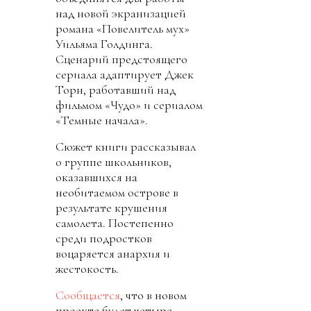
над новой экранизацией
романа «Повелитель мух»
Уильяма Голдинга.
Сценарий предстоящего
сериала адаптирует Джек
Торн, работавший над
фильмом «Чудо» и сериалом
«Темные начала».
Сюжет книги рассказывал
о группе школьников,
оказавшихся на
необитаемом острове в
результате крушения
самолета. Постепенно
среди подростков
воцаряется анархия и
жестокость.
Сообщается
, что в новом
проекте будет четыре