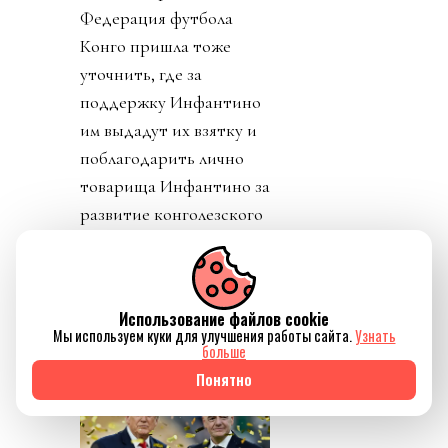
Федерация футбола
Конго пришла тоже
уточнить, где за
поддержку Инфантино
им выдадут их взятку и
поблагодарить лично
товарища Инфантино за
развитие конголезского
футбола. Английская и
Валлийская ассоциации
футбола закрепили
Использование файлов cookie
формально отзыв своей
Мы используем куки для улучшения работы сайта.
Узнать
больше
поддержки Джанни.
Понятно