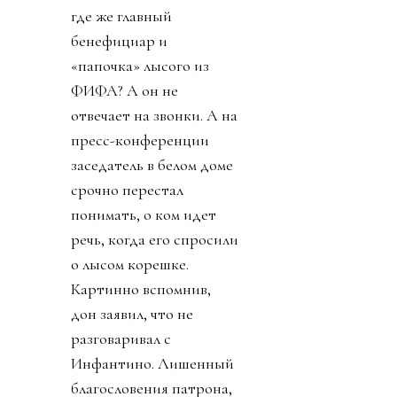
где же главный
бенефициар и
«папочка» лысого из
ФИФА? А он не
отвечает на звонки. А на
пресс-конференции
заседатель в белом доме
срочно перестал
понимать, о ком идет
речь, когда его спросили
о лысом корешке.
Картинно вспомнив,
дон заявил, что не
разговаривал с
Инфантино. Лишенный
благословения патрона,