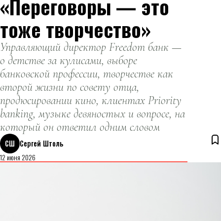
«Переговоры — это
тоже творчество»
Управляющий директор Freedom банк —
о детстве за кулисами, выборе
банковской профессии, творчестве как
второй жизни по совету отца,
продюсировании кино, клиентах Priority
banking, музыке девяностых и вопросе, на
который он ответил одним словом
СШ
Сергей Штоль
12 июня 2026