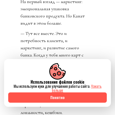
На первый взгляд — маркетинг:
эмоциональная упаковка
банковского продукта. Но Канат
видит в этом больше.
— Тут все вместе. Это и
потребность клиента, и
маркетинг, и развитие самого
банка. Когда у тебя много карт с
разными дизайнами и
коллаборациями, это создает для
клиента ощущение выбора. Он
Использование файлов cookie
видит уникальность банка: банк
Мы используем куки для улучшения работы сайта.
Узнать
больше
не ограничивается одним
Понятно
дизайном, а дает разные
варианты, плюс системы
лояльности, кешбэки.