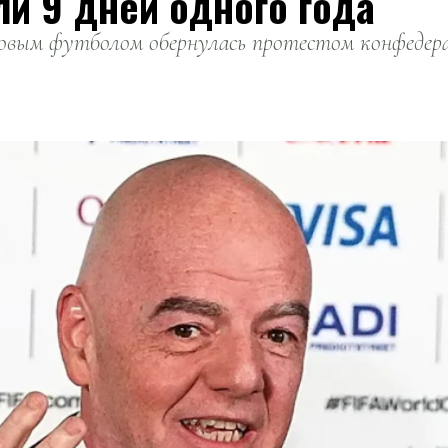
ли 9 дней одного года
вым футболом обернулась протестом конфедерац