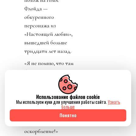
похож на голос
Флойда —
обкуренного
персонажа из
«Настоящей любви»,
вышедшей больше
тридцати лет назад.
«Я не помню, что там
было, но какой-то
взрослый их
отчитывал, а в ответ
Использование файлов cookie
прозвучало просто:
Мы используем куки для улучшения работы сайта.
Узнать
[голосом Бивиса] “Ты
больше
старый”. [Смеётся.]
Понятно
Вот и всё
оскорбление!»