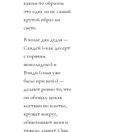
каким-то образом
это едва ли не самый
крутой образ на
свете.
В холле два дудля —
Сандей («как десерт
с горячим
шоколадом») и
Вэнди («имя уже
было при ней») —
делают ровно то, что
он обещал: цокая
когтями по плитке,
кружат вокруг,
обнюхивают меня и
тяжело дышат. Они