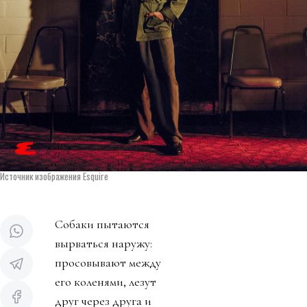
Источник изображения Esquire
Собаки пытаются
вырваться наружу:
просовывают между
его коленями, лезут
друг через друга и