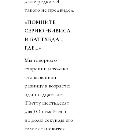
даже редкое. Я
такого не предвидел.
«ПОМНИТЕ
СЕРИЮ “БИВИСА
И БАТТХЕДА”,
ГДЕ…»
Мы говорим о
старении и только
что выяснили
разницу в возрасте:
одиннадцать лет.
(Питту шестьдесят
два.) Он смеётся, и
на долю секунды его
голос становится