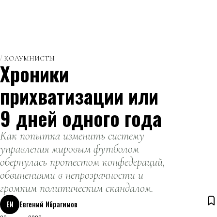
КОЛУМНИСТЫ
Хроники
прихватизации или
9 дней одного года
Как попытка изменить систему
управления мировым футболом
обернулась протестом конфедераций,
обвинениями в непрозрачности и
громким политическим скандалом.
ЕИ
Евгений Ибрагимов