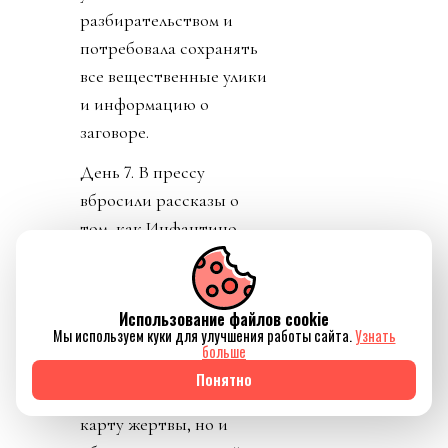
разбирательством и
потребовала сохранять
все вещественные улики
и информацию о
заговоре.
День 7. В прессу
вбросили рассказы о
том, как Инфантино
буллили в детстве.
Публика восприняла как
должно. «Жаль тебя.
Использование файлов cookie
Мы используем куки для улучшения работы сайта.
Узнать
Теперь проваливай». У
больше
тирана не только не
Понятно
получилось разыграть
карту жертвы, но и