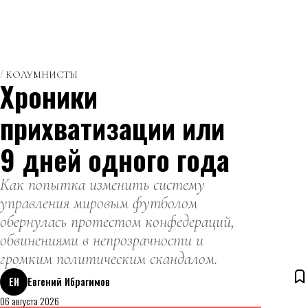
КОЛУМНИСТЫ
Хроники
прихватизации или
9 дней одного года
Как попытка изменить систему
управления мировым футболом
обернулась протестом конфедераций,
обвинениями в непрозрачности и
громким политическим скандалом.
ЕИ
Евгений Ибрагимов
06 августа 2026