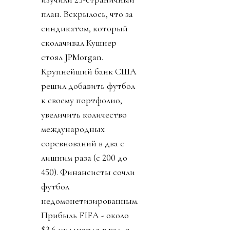
план. Вскрылось, что за
синдикатом, который
сколачивал Кушнер
стоял JPMorgan.
Крупнейший банк США
решил добавить футбол
к своему портфолио,
увеличить количество
международных
соревнований в два с
лишним раза (с 200 до
450). Финансисты сочли
футбол
недомонетизированным.
Прибыль FIFA - около
$3.6 миллиарда в год, а