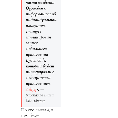
части введения
QR-кодов с
информацией об
индивидуальном
иммунном
статусе
запланирован
запуск
мобильного
приложения
Egovmobile,
который будет
интегрирован с
медицинским
приложением
Ashyq
»
, —
рассказал глава
Минздрава.
По его словам, в
нем будут