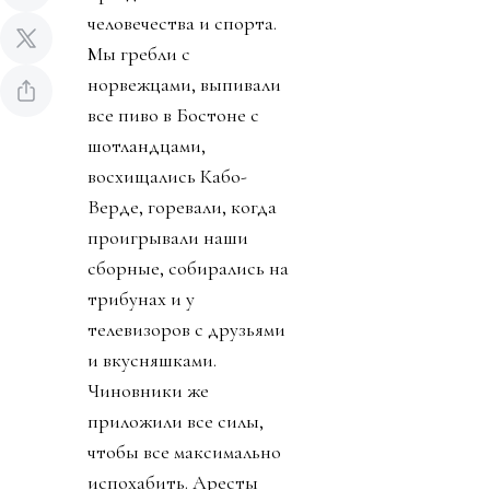
человечества и спорта.
Мы гребли с
норвежцами, выпивали
все пиво в Бостоне с
шотландцами,
восхищались Кабо-
Верде, горевали, когда
проигрывали наши
сборные, собирались на
трибунах и у
телевизоров с друзьями
и вкусняшками.
Чиновники же
приложили все силы,
чтобы все максимально
испохабить. Аресты