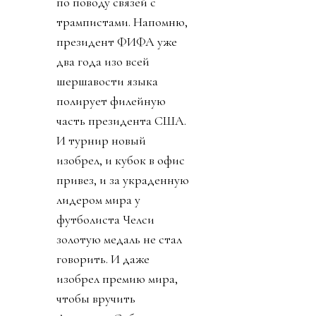
по поводу связей с
трампистами. Напомню,
президент ФИФА уже
два года изо всей
шершавости языка
полирует филейную
часть президента США.
И турнир новый
изобрел, и кубок в офис
привез, и за украденную
лидером мира у
футболиста Челси
золотую медаль не стал
говорить. И даже
изобрел премию мира,
чтобы вручить