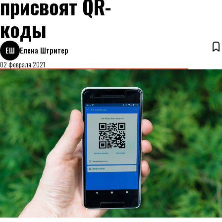
присвоят QR-
коды
ЕШ
Елена Штритер
02 февраля 2021