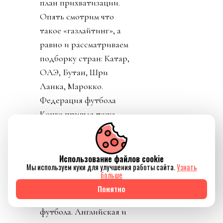
план прихватизации.
Опять смотрим что
такое «газлайтинг», а
равно и рассматриваем
подборку стран: Катар,
ОАЭ, Бутан, Шри
Ланка, Марокко.
Федерация футбола
Конго пришла тоже
уточнить, где за
поддержку Инфантино
им выдадут их взятку и
Использование файлов cookie
Мы используем куки для улучшения работы сайта.
Узнать
поблагодарить лично
больше
товарища Инфантино за
Понятно
развитие конголезского
футбола. Английская и