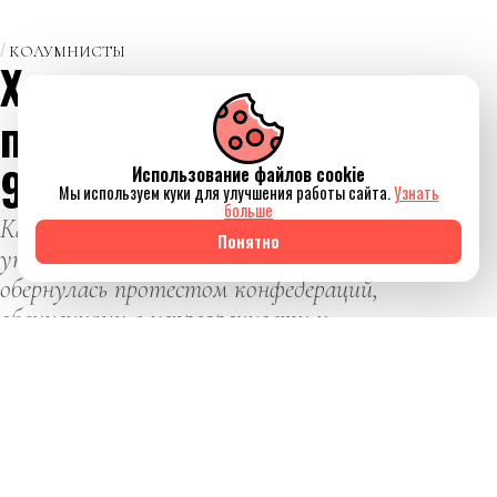
КОЛУМНИСТЫ
Хроники
прихватизации или
9 дней одного года
Использование файлов cookie
Мы используем куки для улучшения работы сайта.
Узнать
больше
Как попытка изменить систему
Понятно
управления мировым футболом
обернулась протестом конфедераций,
обвинениями в непрозрачности и
громким политическим скандалом.
ЕИ
Евгений Ибрагимов
06 августа 2026