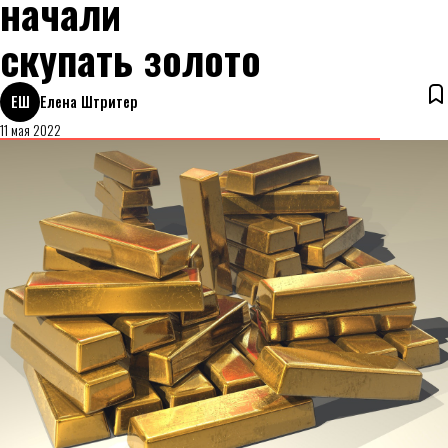
начали
скупать золото
ЕШ
Елена Штритер
11 мая 2022