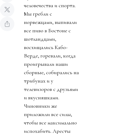
человечества и спорта.
Мы гребли с
норвежцами, выпивали
все пиво в Бостоне с
шотландцами,
восхищались Кабо-
Верде, горевали, когда
проигрывали наши
сборные, собирались на
трибунах и у
телевизоров с друзьями
и вкусняшками.
Чиновники же
приложили все силы,
чтобы все максимально
испохабить. Аресты