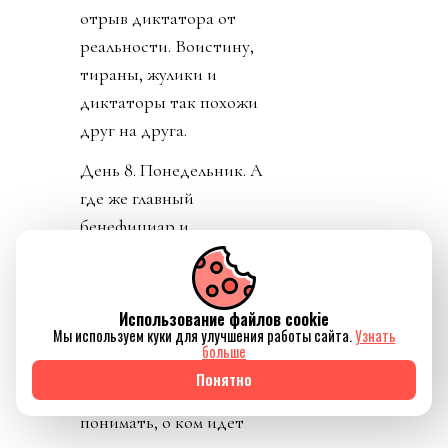
отрыв диктатора от
реальности. Воистину,
тираны, жулики и
диктаторы так похожи
друг на друга.
День 8. Понедельник. А
где же главный
бенефициар и
«папочка» лысого из
ФИФА? А он не
отвечает на звонки. А на
Использование файлов cookie
Мы используем куки для улучшения работы сайта.
Узнать
пресс-конференции
больше
заседатель в белом доме
Понятно
срочно перестал
понимать, о ком идет