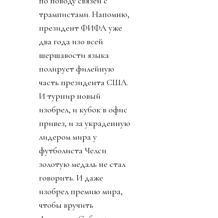
по поводу связей с
трампистами. Напомню,
президент ФИФА уже
два года изо всей
шершавости языка
полирует филейную
часть президента США.
И турнир новый
изобрел, и кубок в офис
привез, и за украденную
лидером мира у
футболиста Челси
золотую медаль не стал
говорить. И даже
изобрел премию мира,
чтобы вручить