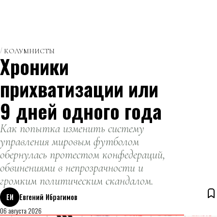
КОЛУМНИСТЫ
Хроники
прихватизации или
9 дней одного года
Как попытка изменить систему
управления мировым футболом
обернулась протестом конфедераций,
обвинениями в непрозрачности и
громким политическим скандалом.
ЕИ
Евгений Ибрагимов
06 августа 2026