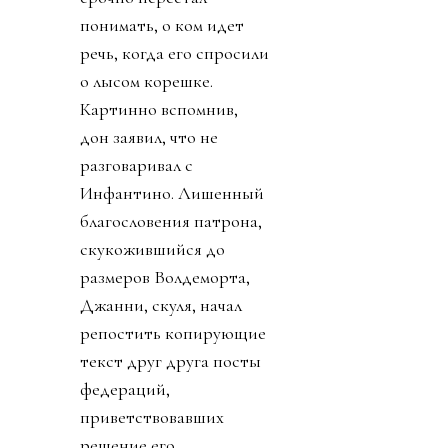
понимать, о ком идет
речь, когда его спросили
о лысом корешке.
Картинно вспомнив,
дон заявил, что не
разговаривал с
Инфантино. Лишенный
благословения патрона,
скукожившийся до
размеров Волдеморта,
Джанни, скуля, начал
репостить копирующие
текст друг друга посты
федераций,
приветствовавших
решение его,