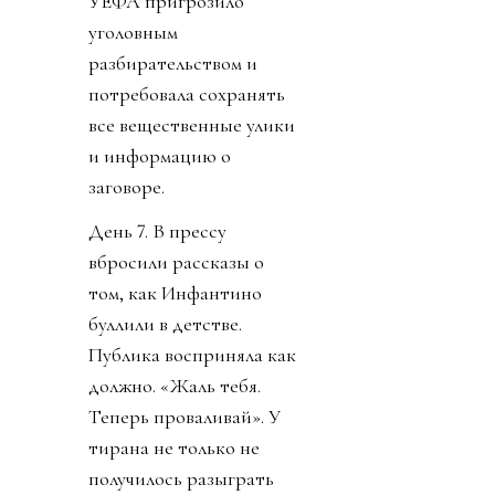
УЕФА пригрозило
уголовным
разбирательством и
потребовала сохранять
все вещественные улики
и информацию о
заговоре.
День 7. В прессу
вбросили рассказы о
том, как Инфантино
буллили в детстве.
Публика восприняла как
должно. «Жаль тебя.
Теперь проваливай». У
тирана не только не
получилось разыграть