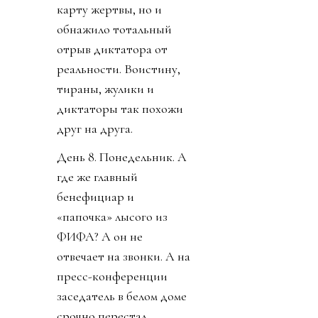
карту жертвы, но и
обнажило тотальный
отрыв диктатора от
реальности. Воистину,
тираны, жулики и
диктаторы так похожи
друг на друга.
День 8. Понедельник. А
где же главный
бенефициар и
«папочка» лысого из
ФИФА? А он не
отвечает на звонки. А на
пресс-конференции
заседатель в белом доме
срочно перестал