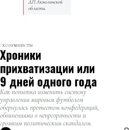
ДП Акмолинской
области.
КОЛУМНИСТЫ
Хроники
прихватизации или
9 дней одного года
Как попытка изменить систему
управления мировым футболом
обернулась протестом конфедераций,
обвинениями в непрозрачности и
громким политическим скандалом.