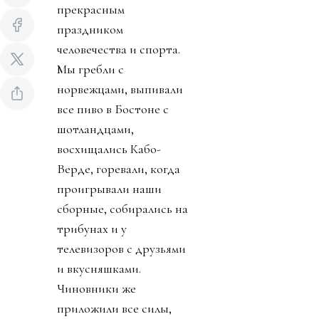
прекрасным
праздником
человечества и спорта.
Мы гребли с
норвежцами, выпивали
все пиво в Бостоне с
шотландцами,
восхищались Кабо-
Верде, горевали, когда
проигрывали наши
сборные, собирались на
трибунах и у
телевизоров с друзьями
и вкусняшками.
Чиновники же
приложили все силы,