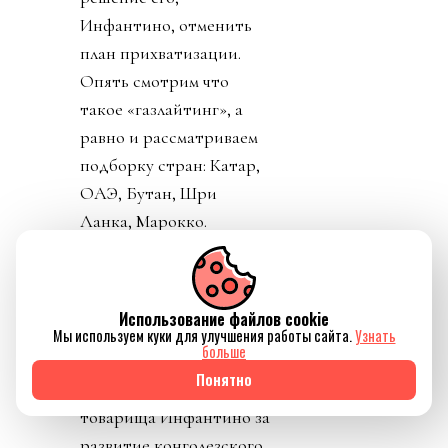
Инфантино, отменить
план прихватизации.
Опять смотрим что
такое «газлайтинг», а
равно и рассматриваем
подборку стран: Катар,
ОАЭ, Бутан, Шри
Ланка, Марокко.
Федерация футбола
Конго пришла тоже
уточнить, где за
Использование файлов cookie
поддержку Инфантино
Мы используем куки для улучшения работы сайта.
Узнать
больше
им выдадут их взятку и
Понятно
поблагодарить лично
товарища Инфантино за
развитие конголезского