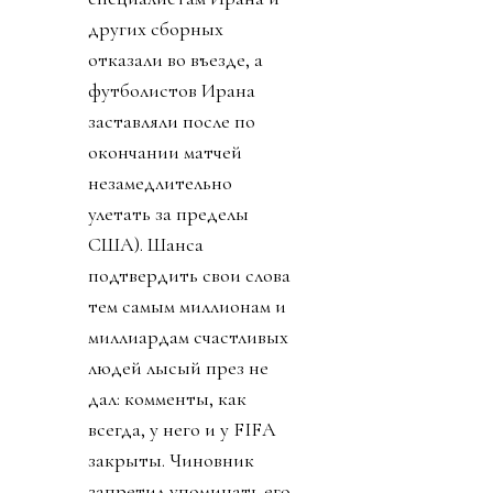
других сборных
отказали во въезде, а
футболистов Ирана
заставляли после по
окончании матчей
незамедлительно
улетать за пределы
США). Шанса
подтвердить свои слова
тем самым миллионам и
миллиардам счастливых
людей лысый през не
дал: комменты, как
всегда, у него и у FIFA
закрыты. Чиновник
запретил упоминать его