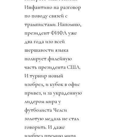
Инфантино на разговор
по поводу связей с
трампистами. Напомню,
президент ФИФА уже
два года изо всей
шершавости языка
полирует филейную
часть президента США.
И турнир новый
изобрел, и кубок в офис
привез, и за украденную
лидером мира у
футболиста Челси
золотую медаль не стал
говорить. И даже
изобрел премию мира,