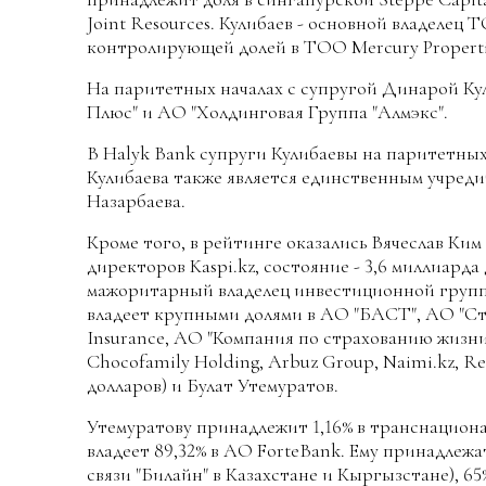
Joint Resources. Кулибаев - основной владелец 
контролирующей долей в ТОО Mercury Properti
На паритетных началах с супругой Динарой Ку
Плюс" и АО "Холдинговая Группа "Алмэкс".
В Halyk Bank супруги Кулибаевы на паритетных
Кулибаева также является единственным учред
Назарбаева.
Кроме того, в рейтинге оказались Вячеслав Ким
директоров Kaspi.kz, состояние - 3,6 миллиарда
мажоритарный владелец инвестиционной групп
владеет крупными долями в АО "БАСТ", АО "Ст
Insurance, АО "Компания по страхованию жизни 
Chocofamily Holding, Arbuz Group, Naimi.kz, Re
долларов) и Булат Утемуратов.
Утемуратову принадлежит 1,16% в транснациона
владеет 89,32% в АО ForteBank. Ему принадлеж
связи "Билайн" в Казахстане и Кыргызстане), 6