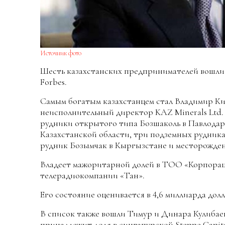
Источник фото
Шесть казахстанских предпринимателей вошли
Forbes.
Самым богатым казахстанцем стал Владимир Ки
неисполнительный директор KAZ Minerals Ltd. 
рудники открытого типа Бозшаколь в Павлодар
Казахстанской области, три подземных рудника
рудник Бозымчак в Кыргызстане и месторожден
Владеет мажоритарной долей в ТОО «Корпорац
телерадиокомпании «Тан».
Его состояние оценивается в 4,6 миллиарда долл
В список также вошли Тимур и Динара Кулибае
принадлежит доля в сингапурской Steppe Capita