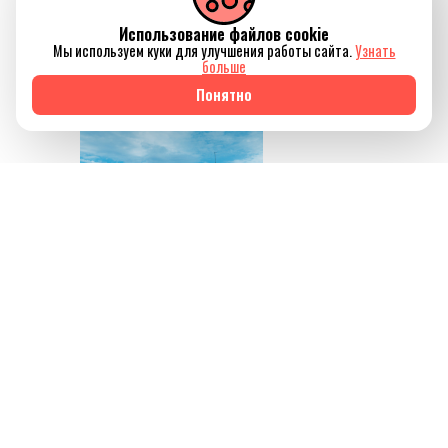
силы, но и ненадолго
Использование файлов cookie
отключиться от
Мы используем куки для улучшения работы сайта.
Узнать
привычного ритма
больше
жизни.
Понятно
Источник изображения
AQBOZAT
Сегодня баня всё
меньше ассоциируется
исключительно с
традицией или
способом провести
выходной. Она