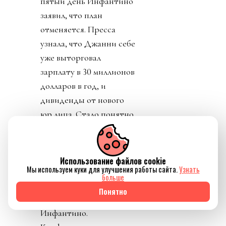
пятый день Инфантино
заявил, что план
отменяется. Пресса
узнала, что Джанни себе
уже выторговал
зарплату в 30 миллионов
долларов в год, и
дивиденды от нового
юр лица. Стало понятно
почему нужно
увеличивать количество
матчей, команд,
Использование файлов cookie
Мы используем куки для улучшения работы сайта.
Узнать
турниров. И почему рвет
больше
глотку, жилы и
Понятно
отверстия в своем теле
Инфантино.