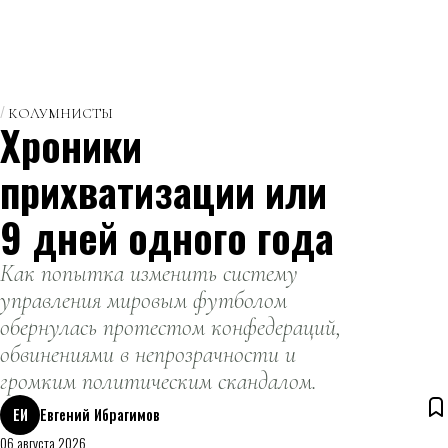
КОЛУМНИСТЫ
Хроники
прихватизации или
9 дней одного года
Как попытка изменить систему
управления мировым футболом
обернулась протестом конфедераций,
обвинениями в непрозрачности и
громким политическим скандалом.
ЕИ
Евгений Ибрагимов
06 августа 2026