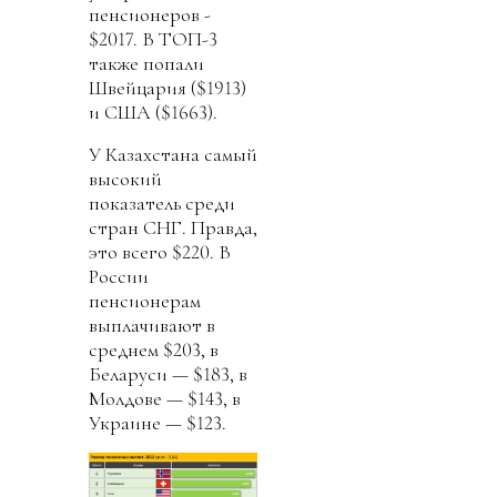
пенсионеров -
$2017. В ТОП-3
также попали
Швейцария ($1913)
и США ($1663).
У Казахстана самый
высокий
показатель среди
стран СНГ. Правда,
это всего $220. В
России
пенсионерам
выплачивают в
среднем $203, в
Беларуси — $183, в
Молдове — $143, в
Украине — $123.