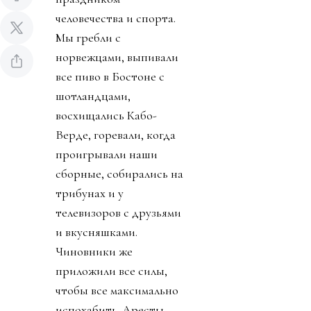
человечества и спорта.
Мы гребли с
норвежцами, выпивали
все пиво в Бостоне с
шотландцами,
восхищались Кабо-
Верде, горевали, когда
проигрывали наши
сборные, собирались на
трибунах и у
телевизоров с друзьями
и вкусняшками.
Чиновники же
приложили все силы,
чтобы все максимально
испохабить. Аресты