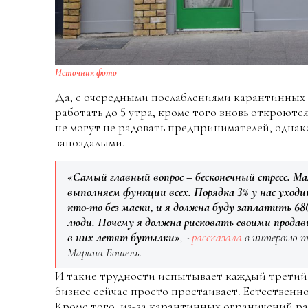
Источник фото
Да, с очередными послаблениями карантинных
работать до 5 утра, кроме того вновь откроютс
не могут не радовать предпринимателей, однак
запоздалыми.
«Самый главный вопрос – бесконечный стресс. Ма
выполняем функции всех. Порядка 3% у нас уход
кто-то без маски, и я должна буду заплатить 680
люди. Почему я должна рисковать своими продав
в них летят бутылки»
, -
рассказала
в интервью т
Марина Бошель.
И такие трудности испытывает каждый третий 
бизнес сейчас просто простаивает. Естественно
Кроме того, из-за карантинных ограничений р