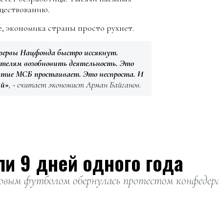
уществованию.
е, экономика страны просто рухнет.
езервы Нацфонда быстро иссякнут.
телям возобновить деятельность. Это
ятие МСБ простаивает. Это неспроста. И
ий»
, - считает экономист Арман Байганов.
ли 9 дней одного года
вым футболом обернулась протестом конфедерац