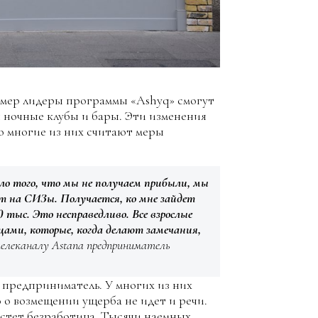
 мер лидеры программы «Ashyq» смогут
я ночные клубы и бары. Эти изменения
о многие из них считают меры
ло того, что мы не получаем прибыли, мы
ит на СИЗы. Получается, ко мне зайдет
 тыс. Это несправедливо. Все взрослые
цами, которые, когда делают замечания,
елеканалу Astana предприниматель
предприниматель. У многих из них
 о возмещении ущерба не идет и речи.
астет безработица. Тысячи наемных