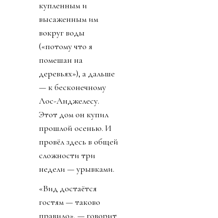
купленным и
высаженным им
вокруг воды
(«потому что я
помешан на
деревьях»), а дальше
— к бесконечному
Лос-Анджелесу.
Этот дом он купил
прошлой осенью. И
провёл здесь в общей
сложности три
недели — урывками.
«Вид достаётся
гостям — таково
правило», — говорит