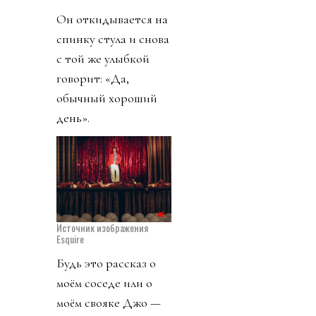
Он откидывается на
спинку стула и снова
с той же улыбкой
говорит: «Да,
обычный хороший
день».
Источник изображения
Esquire
Будь это рассказ о
моём соседе или о
моём свояке Джо —