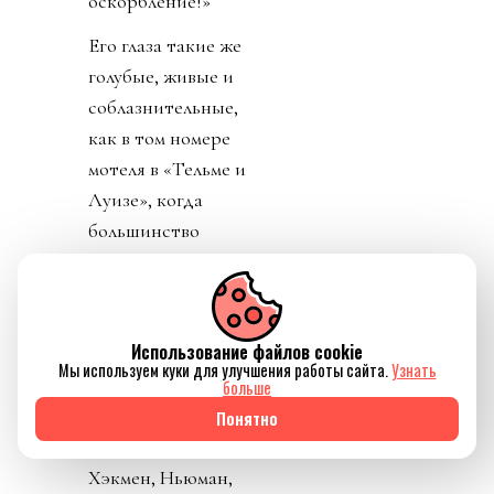
оскорбление!»
Его глаза такие же
голубые, живые и
соблазнительные,
как в том номере
мотеля в «Тельме и
Луизе», когда
большинство
зрителей ещё не
знали его имени. Но
ему шестьдесят два,
Использование файлов cookie
а когда-то над
Мы используем куки для улучшения работы сайта.
Узнать
такими, как он, было
больше
ещё много мужчин
Понятно
постарше. Редфорд,
Хэкмен, Ньюман,