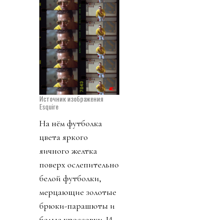
Источник изображения
Esquire
На нём футболка
цвета яркого
яичного желтка
поверх ослепительно
белой футболки,
мерцающие золотые
брюки-парашюты и
белые кроссовки. И