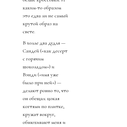
каким-то образом
это едва ли не самый
крутой образ на
свете.
В холле два дудля —
Сандей («как десерт
с горячим
шоколадом») и
Вэнди («имя уже
было при ней») —
делают ровно то, что
он обещал: цокая
когтями по плитке,
кружат вокруг,
обнюхивают меня и