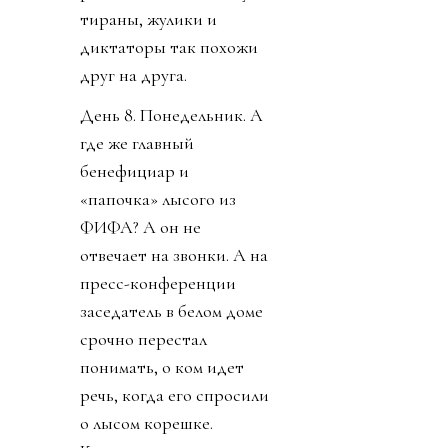
тираны, жулики и
диктаторы так похожи
друг на друга.
День 8. Понедельник. А
где же главный
бенефициар и
«папочка» лысого из
ФИФА? А он не
отвечает на звонки. А на
пресс-конференции
заседатель в белом доме
срочно перестал
понимать, о ком идет
речь, когда его спросили
о лысом корешке.