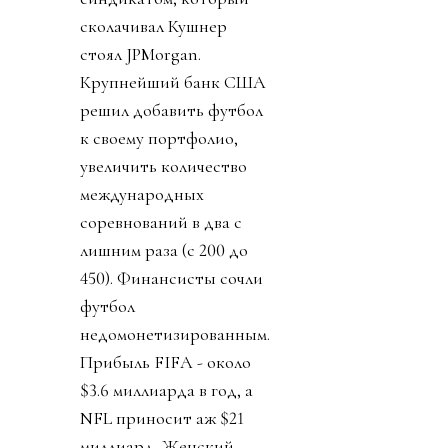
сколачивал Кушнер
стоял JPMorgan.
Крупнейший банк США
решил добавить футбол
к своему портфолио,
увеличить количество
международных
соревнований в два с
лишним раза (с 200 до
450). Финансисты сочли
футбол
недомонетизированным.
Прибыль FIFA - около
$3.6 миллиарда в год, а
NFL приносит аж $21
миллиард. Женский