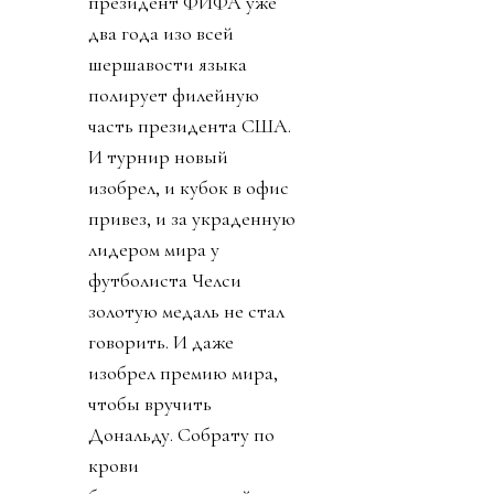
президент ФИФА уже
два года изо всей
шершавости языка
полирует филейную
часть президента США.
И турнир новый
изобрел, и кубок в офис
привез, и за украденную
лидером мира у
футболиста Челси
золотую медаль не стал
говорить. И даже
изобрел премию мира,
чтобы вручить
Дональду. Собрату по
крови