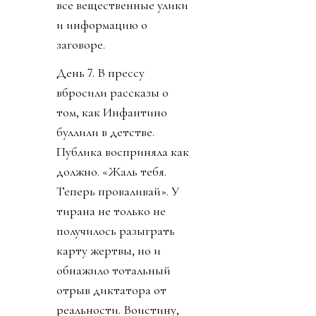
все вещественные улики
и информацию о
заговоре.
День 7. В прессу
вбросили рассказы о
том, как Инфантино
буллили в детстве.
Публика восприняла как
должно. «Жаль тебя.
Теперь проваливай». У
тирана не только не
получилось разыграть
карту жертвы, но и
обнажило тотальный
отрыв диктатора от
реальности. Воистину,