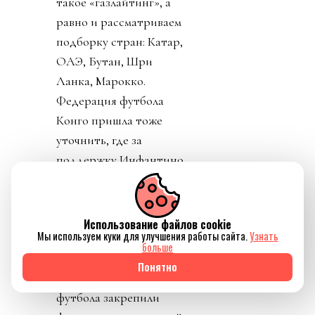
такое «газлайтинг», а
равно и рассматриваем
подборку стран: Катар,
ОАЭ, Бутан, Шри
Ланка, Марокко.
Федерация футбола
Конго пришла тоже
уточнить, где за
поддержку Инфантино
им выдадут их взятку и
поблагодарить лично
товарища Инфантино за
Использование файлов cookie
Мы используем куки для улучшения работы сайта.
Узнать
развитие конголезского
больше
футбола. Английская и
Понятно
Валлийская ассоциации
футбола закрепили