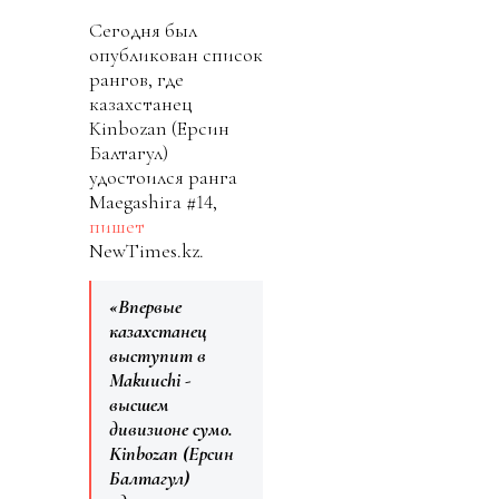
Сегодня был
опубликован список
рангов, где
казахстанец
Kinbozan (Ерсин
Балтагул)
удостоился ранга
Maegashira #14,
пишет
NewTimes.kz.
«Впервые
казахстанец
выступит в
Makuuchi -
высшем
дивизионе сумо.
Kinbozan (Ерсин
Балтагул)