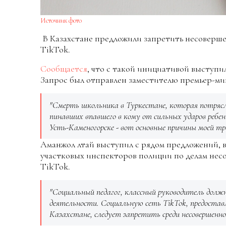
Источник фото
В Казахстане предложили запретить несоверш
TikTok.
Сообщается
, что с такой инициативой выступи
Запрос был отправлен заместителю премьер-ми
"Смерть школьника в Туркестане, которая потрясла
пинавших впавшего в кому от сильных ударов ребен
Усть-Каменогорске - вот основные причины моей тре
Аманжол Әлтай выступил с рядом предложений, 
участковых инспекторов полиции по делам не
TikTok.
"Социальный педагог, классный руководитель долж
деятельности. Социальную сеть TikTok, предостав
Казахстане, следует запретить среди несовершенн