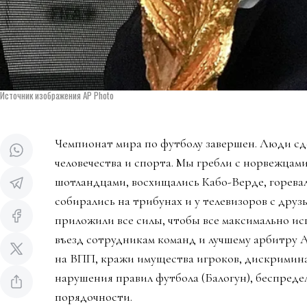
Источник изображения AP Photo
Чемпионат мира по футболу завершен. Люди сд
человечества и спорта. Мы гребли с норвежцами
шотландцами, восхищались Кабо-Верде, горева
собирались на трибунах и у телевизоров с дру
приложили все силы, чтобы все максимально ис
въезд сотрудникам команд и лучшему арбитру 
на ВПП, кражи имущества игроков, дискримин
нарушения правил футбола (Балогун), беспредел
порядочности.