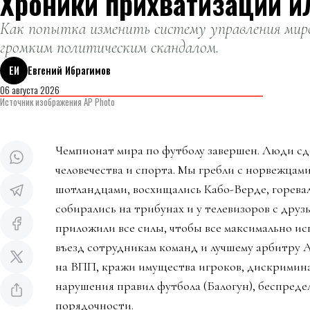
Хроники прихватизации и
Как попытка изменить систему управления миро
громким политическим скандалом.
ЕИ
Евгений Ибрагимов
06 августа 2026
Источник изображения AP Photo
Чемпионат мира по футболу завершен. Люди сд
человечества и спорта. Мы гребли с норвежцами
шотландцами, восхищались Кабо-Верде, горева
собирались на трибунах и у телевизоров с дру
приложили все силы, чтобы все максимально ис
въезд сотрудникам команд и лучшему арбитру 
на ВПП, кражи имущества игроков, дискримин
нарушения правил футбола (Балогун), беспредел
порядочности.