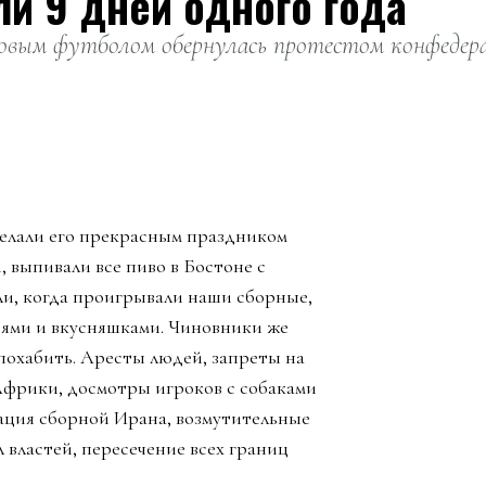
ли 9 дней одного года
вым футболом обернулась протестом конфедерац
елали его прекрасным праздником
, выпивали все пиво в Бостоне с
ли, когда проигрывали наши сборные,
зьями и вкусняшками. Чиновники же
похабить. Аресты людей, запреты на
Африки, досмотры игроков с собаками
ация сборной Ирана, возмутительные
 властей, пересечение всех границ