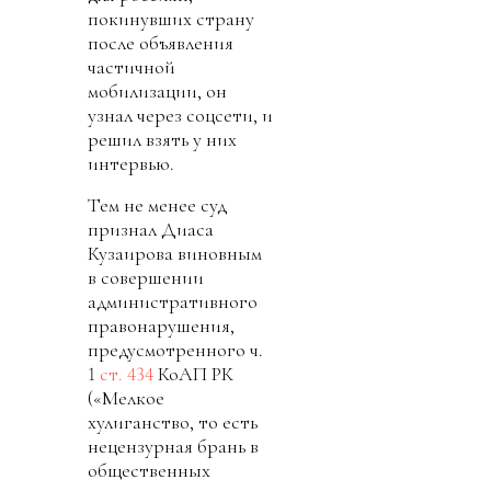
покинувших страну
после объявления
частичной
мобилизации, он
узнал через соцсети, и
решил взять у них
интервью.
Тем не менее суд
признал Диаса
Кузаирова виновным
в совершении
административного
правонарушения,
предусмотренного ч.
1
ст. 434
КоАП РК
(«Мелкое
хулиганство, то есть
нецензурная брань в
общественных