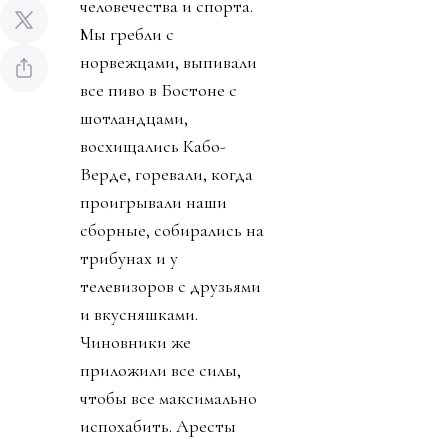
человечества и спорта.
Мы гребли с
норвежцами, выпивали
все пиво в Бостоне с
шотландцами,
восхищались Кабо-
Верде, горевали, когда
проигрывали наши
сборные, собирались на
трибунах и у
телевизоров с друзьями
и вкусняшками.
Чиновники же
приложили все силы,
чтобы все максимально
испохабить. Аресты