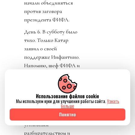
начали объединяться
против заговора
президента ФИФА.
День 6. В субботу было
тихо. Только Катар
заявил о своей
поддержке Инфантино.
Напомню, шеф ФИФА и
чемпионат у них провел,
и на их джете летал по
всему свету, и лично
Использование файлов cookie
регулярно летал делать
Мы используем куки для улучшения работы сайта.
Узнать
больше
«ку» правителям Катара.
Понятно
УЕФА пригрозило
уголовным
разбирательством и