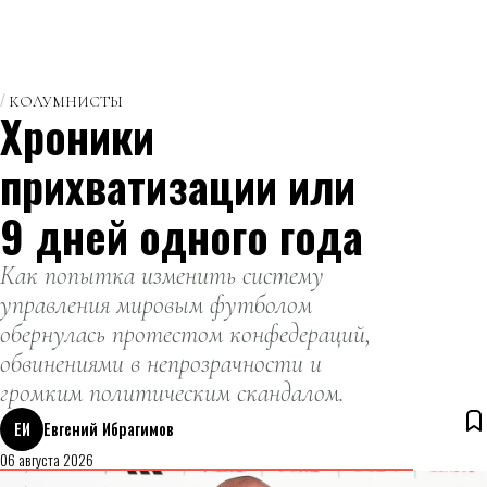
КОЛУМНИСТЫ
Хроники
прихватизации или
9 дней одного года
Как попытка изменить систему
управления мировым футболом
обернулась протестом конфедераций,
обвинениями в непрозрачности и
громким политическим скандалом.
ЕИ
Евгений Ибрагимов
06 августа 2026