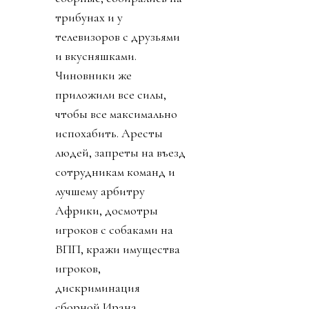
трибунах и у
телевизоров с друзьями
и вкусняшками.
Чиновники же
приложили все силы,
чтобы все максимально
испохабить. Аресты
людей, запреты на въезд
сотрудникам команд и
лучшему арбитру
Африки, досмотры
игроков с собаками на
ВПП, кражи имущества
игроков,
дискриминация
сборной Ирана,