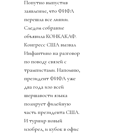
Попутно выпустив
заявление, что ФИФА
перешла все линии.
Следом собрание
объявила КОНКАКАФ.
Конгресс США вызвал
Инфантино на разговор
по поводу связей с
трампистами. Напомню,
президент ФИФА уже
два года изо всей
шершавости языка
полирует филейную
часть президента США.
И турнир новый
изобрел, и кубок в офис