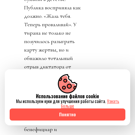
Публика восприняла как
должно. «Жаль тебя.
Теперь проваливай». У
тирана не только не
получилось разыграть
карту жертвы, но и
обнажило тотальный
отрыв диктатора от
реальности. Воистину,
тираны, жулики и
диктаторы так похожи
Использование файлов cookie
друг на друга.
Мы используем куки для улучшения работы сайта.
Узнать
больше
День 8. Понедельник. А
Понятно
где же главный
бенефициар и