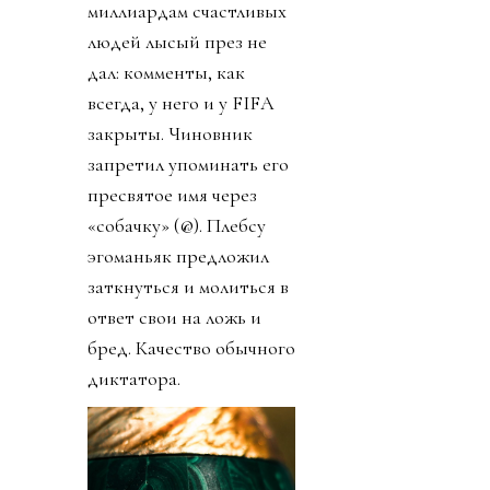
миллиардам счастливых
людей лысый през не
дал: комменты, как
всегда, у него и у FIFA
закрыты. Чиновник
запретил упоминать его
пресвятое имя через
«собачку» (@). Плебсу
эгоманьяк предложил
заткнуться и молиться в
ответ свои на ложь и
бред. Качество обычного
диктатора.