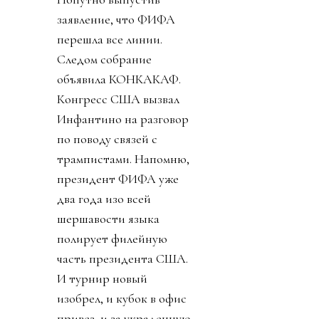
заявление, что ФИФА
перешла все линии.
Следом собрание
объявила КОНКАКАФ.
Конгресс США вызвал
Инфантино на разговор
по поводу связей с
трампистами. Напомню,
президент ФИФА уже
два года изо всей
шершавости языка
полирует филейную
часть президента США.
И турнир новый
изобрел, и кубок в офис
привез, и за украденную