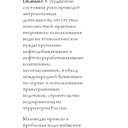
(Жайык).
К ухудшению
состояния реки приводит
антропогенная
деятельность, отсутствие
повсеместной практики
вторичного использования
воды на технологические
нужды крупными
нефтедобывающими и
нефтеперерабатывающими
компаниями,
несогласованное, в обход
международной Конвенции
по охране и использованию
трансграничных
водотоков, строительство
водохранилищ на
территории России.
Маловодье привело к
проблемам водоснабжения