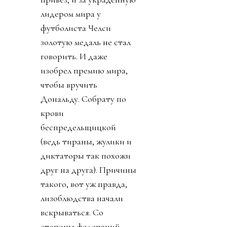
лидером мира у
футболиста Челси
золотую медаль не стал
говорить. И даже
изобрел премию мира,
чтобы вручить
Дональду. Собрату по
крови
беспредельщицкой
(ведь тираны, жулики и
диктаторы так похожи
друг на друга). Причины
такого, вот уж правда,
лизоблюдства начали
вскрываться. Со
стороны федераций