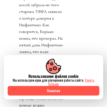
косой забрала не того
старика. УЕФА заявили
о потере доверия к
Инфантино. Как
говорится, Борман
понял, что проиграл. На
пятый день Инфантино
заявил, что план
отменяется. Пресса
узнала, что Джанни себе
уже выторговал
Использование файлов cookie
зарплату в 30 миллионов
Мы используем куки для улучшения работы сайта.
Узнать
больше
долларов в год, и
Понятно
дивиденды от нового
юр лица. Стало понятно
почему нужно