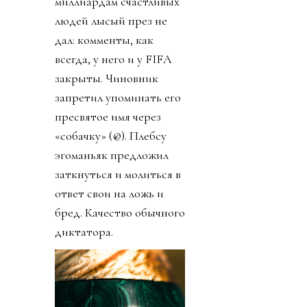
миллиардам счастливых
людей лысый през не
дал: комменты, как
всегда, у него и у FIFA
закрыты. Чиновник
запретил упоминать его
пресвятое имя через
«собачку» (@). Плебсу
эгоманьяк предложил
заткнуться и молиться в
ответ свои на ложь и
бред. Качество обычного
диктатора.