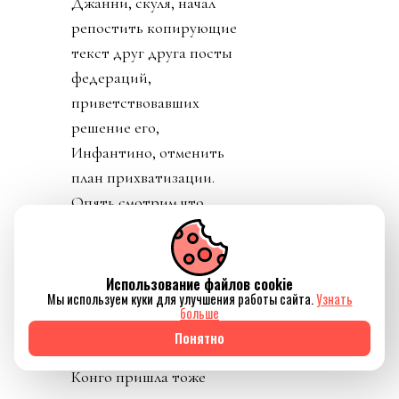
Джанни, скуля, начал
репостить копирующие
текст друг друга посты
федераций,
приветствовавших
решение его,
Инфантино, отменить
план прихватизации.
Опять смотрим что
такое «газлайтинг», а
равно и рассматриваем
подборку стран: Катар,
Использование файлов cookie
Мы используем куки для улучшения работы сайта.
Узнать
ОАЭ, Бутан, Шри
больше
Ланка, Марокко.
Понятно
Федерация футбола
Конго пришла тоже