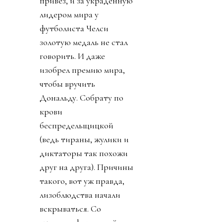
привез, и за украденную
лидером мира у
футболиста Челси
золотую медаль не стал
говорить. И даже
изобрел премию мира,
чтобы вручить
Дональду. Собрату по
крови
беспредельщицкой
(ведь тираны, жулики и
диктаторы так похожи
друг на друга). Причины
такого, вот уж правда,
лизоблюдства начали
вскрываться. Со