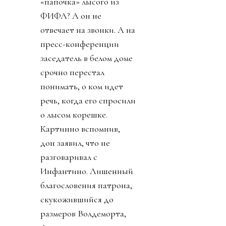
«папочка» лысого из
ФИФА? А он не
отвечает на звонки. А на
пресс-конференции
заседатель в белом доме
срочно перестал
понимать, о ком идет
речь, когда его спросили
о лысом корешке.
Картинно вспомнив,
дон заявил, что не
разговаривал с
Инфантино. Лишенный
благословения патрона,
скукожившийся до
размеров Волдеморта,