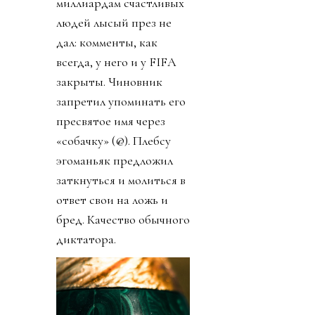
миллиардам счастливых
людей лысый през не
дал: комменты, как
всегда, у него и у FIFA
закрыты. Чиновник
запретил упоминать его
пресвятое имя через
«собачку» (@). Плебсу
эгоманьяк предложил
заткнуться и молиться в
ответ свои на ложь и
бред. Качество обычного
диктатора.