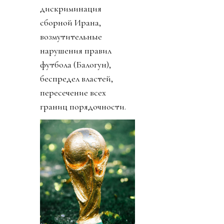
дискриминация
сборной Ирана,
возмутительные
нарушения правил
футбола (Балогун),
беспредел властей,
пересечение всех
границ порядочности.