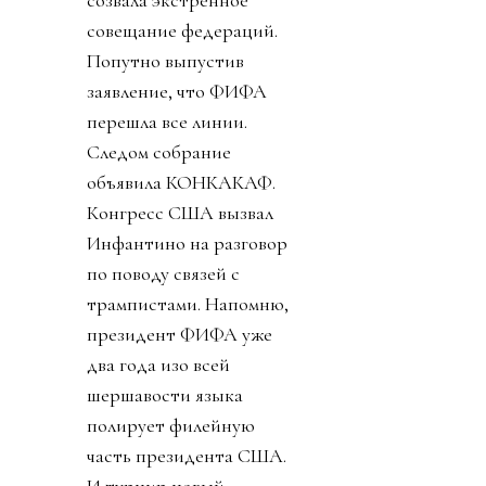
совещание федераций.
Попутно выпустив
заявление, что ФИФА
перешла все линии.
Следом собрание
объявила КОНКАКАФ.
Конгресс США вызвал
Инфантино на разговор
по поводу связей с
трампистами. Напомню,
президент ФИФА уже
два года изо всей
шершавости языка
полирует филейную
часть президента США.
И турнир новый