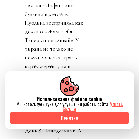
том, как Инфантино
буллили в детстве.
Публика восприняла как
должно. «Жаль тебя.
Теперь проваливай». У
тирана не только не
получилось разыграть
карту жертвы, но и
обнажило тотальный
отрыв диктатора от
реальности. Воистину,
Использование файлов cookie
тираны, жулики и
Мы используем куки для улучшения работы сайта.
Узнать
больше
диктаторы так похожи
Понятно
друг на друга.
День 8. Понедельник. А