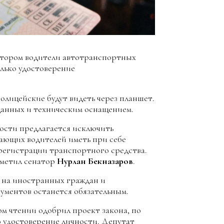
отором водители автотранспортных
олько удостоверение
лицейские будут видеть через планшет.
данных и техническим оснащением.
ости предлагается исключить
вающих водителей иметь при себе
 регистрации транспортного средства.
тметил сенатор
Нурлан Бекназаров
.
я на иностранных граждан и
ументов останется обязательным.
ом чтении одобрил проект закона, по
о удостоверение личности. Депутат