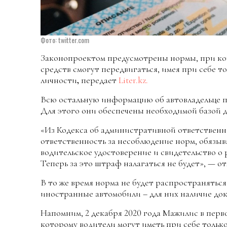
Фото: twitter.com
Законопроектом предусмотрены нормы, при к
средств смогут передвигаться, имея при себе т
личности
,
передает
Liter.kz.
Всю остальную информацию об автовладельце по
Для этого они обеспечены необходимой базой 
«Из Кодекса об административной ответственн
ответственность за несоблюдение норм, обязы
водительское удостоверение и свидетельство о
Теперь за это штраф налагаться не будет», — о
В то же время норма не будет распространятьс
иностранные автомобили – для них наличие док
Напомним, 2 декабря 2020 года Мажилис в перв
которому водители могут иметь при себе тольк