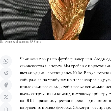
Источник изображения AP Photo
Чемпионат мира по футболу завершен. Люди сд
человечества и спорта. Мы гребли с норвежцами
шотландцами, восхищались Кабо-Верде, горева
собирались на трибунах и у телевизоров с дру
приложили все силы, чтобы все максимально ис
въезд сотрудникам команд и лучшему арбитру 
на ВПП, кражи имущества игроков, дискримин
нарушения правил футбола (Балогун), беспредел