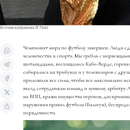
Источник изображения AP Photo
Чемпионат мира по футболу завершен. Люди сд
человечества и спорта. Мы гребли с норвежцами
шотландцами, восхищались Кабо-Верде, горева
собирались на трибунах и у телевизоров с дру
приложили все силы, чтобы все максимально ис
въезд сотрудникам команд и лучшему арбитру 
на ВПП, кражи имущества игроков, дискримин
нарушения правил футбола (Балогун), беспредел
порядочности.