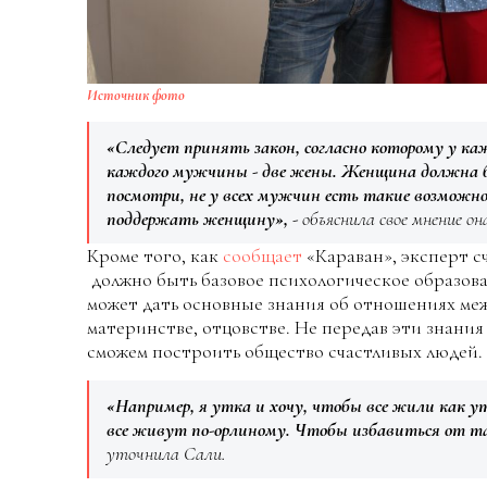
Источник фото
«Следует принять закон, согласно которому у к
каждого мужчины - две жены. Женщина должна б
посмотри, не у всех мужчин есть такие возможно
поддержать женщину»,
- объяснила свое мнение он
Кроме того, как
сообщает
«Караван», эксперт сч
должно быть базовое психологическое образова
может дать основные знания об отношениях ме
материнстве, отцовстве. Не передав эти знания
сможем построить общество счастливых людей.
«Например, я утка и хочу, чтобы все жили как утк
все живут по-орлиному. Чтобы избавиться от та
уточнила Сали.⠀