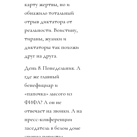
карту жертвы, но и
обнажило тотальный
отрыв диктатора от
реальности. Воистину,
тираны, жулики и
диктаторы так похожи
друг на друга.
День 8. Понедельник. А
где же главный
бенефициар и
«папочка» лысого из
ФИФА? А он не
отвечает на звонки. А на
пресс-конференции
заседатель в белом доме
срочно перестал