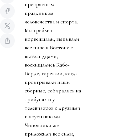
прекрасным
праздником
человечества и спорта.
Мы гребли с
норвежцами, выпивали
все пиво в Бостоне с
шотландцами,
восхищались Кабо-
Верде, горевали, когда
проигрывали наши
сборные, собирались на
трибунах и у
телевизоров с друзьями
и вкусняшками.
Чиновники же
приложили все силы,