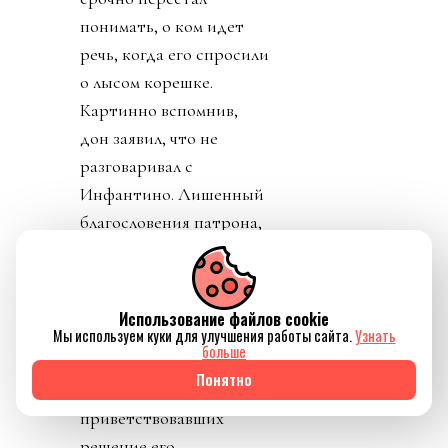
понимать, о ком идет
речь, когда его спросили
о лысом корешке.
Картинно вспомнив,
дон заявил, что не
разговаривал с
Инфантино. Лишенный
благословения патрона,
скукожившийся до
размеров Волдеморта,
Джанни, скуля, начал
Использование файлов cookie
репостить копирующие
Мы используем куки для улучшения работы сайта.
Узнать
больше
текст друг друга посты
Понятно
федераций,
приветствовавших
решение его,