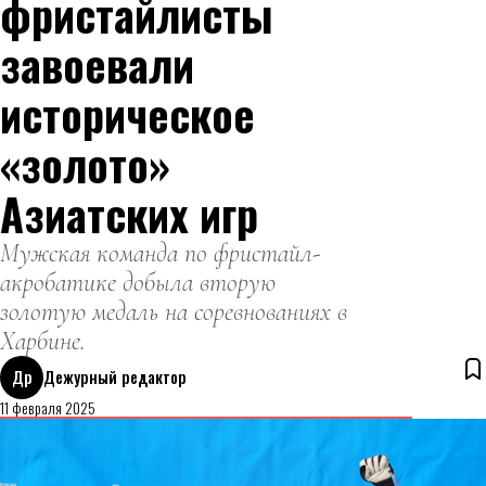
фристайлисты
завоевали
историческое
«золото»
Азиатских игр
Мужская команда по фристайл-
акробатике добыла вторую
золотую медаль на соревнованиях в
Харбине.
Др
Дежурный редактор
11 февраля 2025