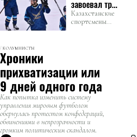
сотворила
завоевал три
историю.
медали в
Казахстанские
спортсмены
первый день
завоевали уже
Азиады
три медали за
первый день на
КОЛУМНИСТЫ
Хроники
зимних
Азиатских
прихватизации или
играх в
Харбине
9 дней одного года
Как попытка изменить систему
управления мировым футболом
обернулась протестом конфедераций,
обвинениями в непрозрачности и
громким политическим скандалом.