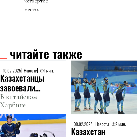
четвертое
место.
читайте также
10.02.2025
Новости
1 мин.
Казахстанцы
завоевали
историческое
В китайском
Харбине
«золото»
казахстанская
Азиатских
команда по
игр
08.02.2025
Новости
2 мин.
Казахстан
шорт-треку