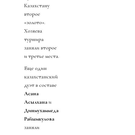
Казахстану
второе
«золото».
Хозяева
турнира
заняли второе
и третье места.
Еще один
казахстанский
дуэт в составе
Асана
Асылхана
и
Динмухаммеда
Райымкулова
заняли