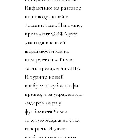
Инфантино на разговор
по поводу связей с
трампистами. Напомню,
президент ФИФА уже
два года изо всей
шершавости языка
полирует филейную
часть президента США.
И турнир новый
изобрел, и кубок в офис
привез, и за украденную
лидером мира у
футболиста Челси
золотую медаль не стал
говорить. И даже
изобрел премию мира,