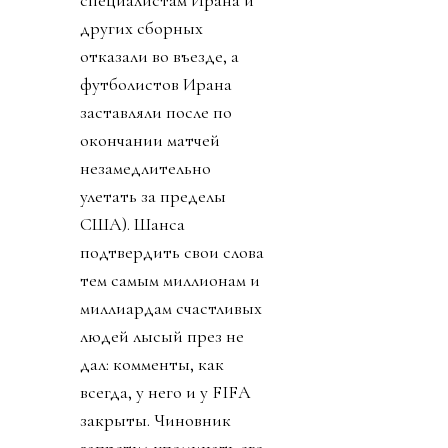
других сборных
отказали во въезде, а
футболистов Ирана
заставляли после по
окончании матчей
незамедлительно
улетать за пределы
США). Шанса
подтвердить свои слова
тем самым миллионам и
миллиардам счастливых
людей лысый през не
дал: комменты, как
всегда, у него и у FIFA
закрыты. Чиновник
запретил упоминать его