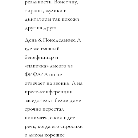
реальности. Воистину,
тираны, жулики и
диктаторы так похожи
друг на друга.
День 8. Понедельник. А
где же главный
бенефициар и
«папочка» лысого из
ФИФА? А он не
отвечает на звонки. А на
пресс-конференции
заседатель в белом доме
срочно перестал
понимать, о ком идет
речь, когда его спросили
о лысом корешке.