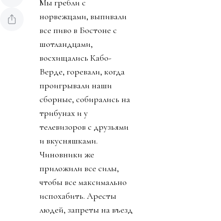
Мы гребли с
норвежцами, выпивали
все пиво в Бостоне с
шотландцами,
восхищались Кабо-
Верде, горевали, когда
проигрывали наши
сборные, собирались на
трибунах и у
телевизоров с друзьями
и вкусняшками.
Чиновники же
приложили все силы,
чтобы все максимально
испохабить. Аресты
людей, запреты на въезд