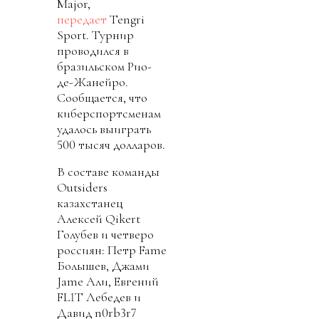
Major,
передает
Tengri
Sport. Турнир
проводился в
бразильском Рио-
де-Жанейро.
Сообщается, что
киберспортсменам
удалось выиграть
500 тысяч долларов.
В составе команды
Outsiders
казахстанец
Алексей Qikert
Голубев и четверо
россиян: Петр Fame
Болышев, Джами
Jame Али, Евгений
FL1T Лебедев и
Давид n0rb3r7