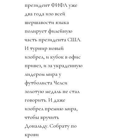
президент ФИФА уже
два года изо всей
шершавости языка
полирует филейную
часть президента США.
И турнир новый
изобрел, и кубок в офис
привез, и за украденную
лидером мира у
футболиста Челси
золотую медаль не стал
говорить. И даже
изобрел премию мира,
чтобы вручить
Дональду. Собрату по
крови