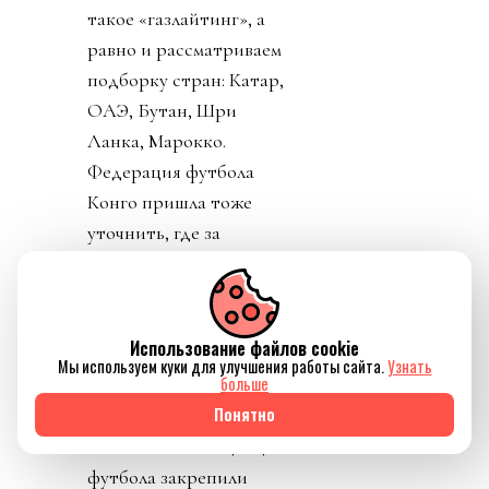
такое «газлайтинг», а
равно и рассматриваем
подборку стран: Катар,
ОАЭ, Бутан, Шри
Ланка, Марокко.
Федерация футбола
Конго пришла тоже
уточнить, где за
поддержку Инфантино
им выдадут их взятку и
поблагодарить лично
Использование файлов cookie
товарища Инфантино за
Мы используем куки для улучшения работы сайта.
Узнать
больше
развитие конголезского
Понятно
футбола. Английская и
Валлийская ассоциации
футбола закрепили